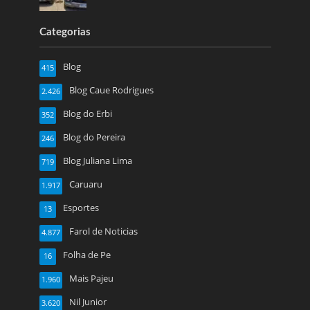
Categorias
Blog
415
Blog Caue Rodrigues
2.426
Blog do Erbi
352
Blog do Pereira
246
Blog Juliana Lima
719
Caruaru
1.917
Esportes
13
Farol de Noticias
4.877
Folha de Pe
16
Mais Pajeu
1.960
Nil Junior
3.620