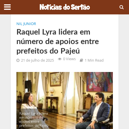
NIL JUNIOR
Raquel Lyra lidera em
número de apoios entre
prefeitos do Pajeú
0 Views
21 de julho de 2025
1 Min Read
Raquel Lyra lidera
em número de
apoios entre
prefeitos do Pajeú