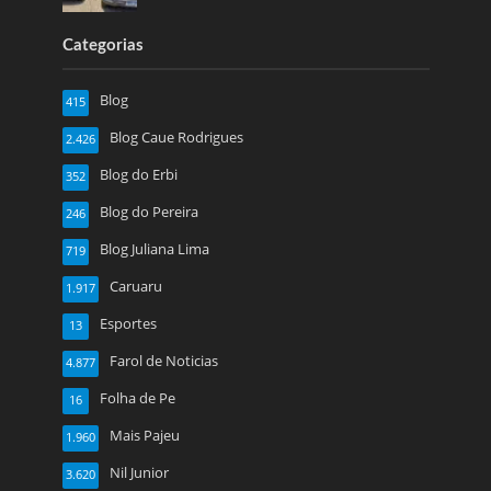
Categorias
Blog
415
Blog Caue Rodrigues
2.426
Blog do Erbi
352
Blog do Pereira
246
Blog Juliana Lima
719
Caruaru
1.917
Esportes
13
Farol de Noticias
4.877
Folha de Pe
16
Mais Pajeu
1.960
Nil Junior
3.620