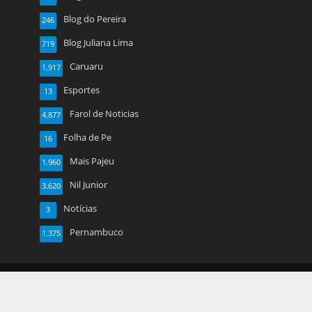
Blog do Pereira
246
Blog Juliana Lima
719
Caruaru
1.917
Esportes
13
Farol de Noticias
4.877
Folha de Pe
16
Mais Pajeu
1.960
Nil Junior
3.620
Notícias
3
Pernambuco
1.375
Copyright © 2026. Created by
Meks
. Powered by
WordPress
.