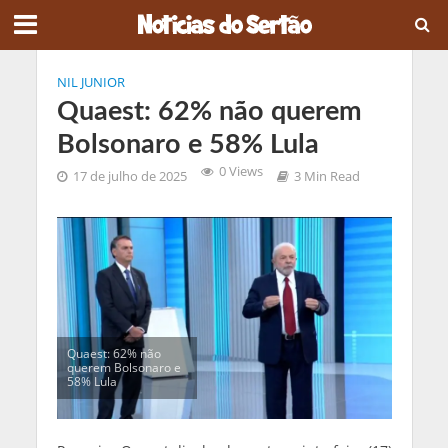
NIL JUNIOR
Quaest: 62% não querem
Bolsonaro e 58% Lula
0 Views
17 de julho de 2025
3 Min Read
Quaest: 62% não
querem Bolsonaro e
58% Lula