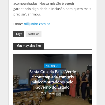
acompanhadas. Nossa missão é seguir
garantindo dignidade e inclusão para quem mais
precisa”, afirmou.
Fonte:
nilljunior.com.br
Tags
Notícias
You may also like
NIL JUNIOR
Santa Cruz da Baixa Verde
é contemplada com seis
minicomputadores pelo
Governo do Estado
5 meses ago