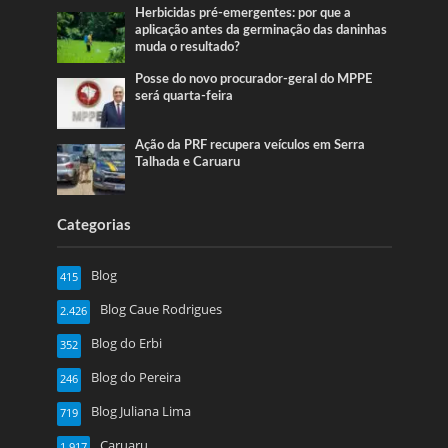
Herbicidas pré-emergentes: por que a
aplicação antes da germinação das daninhas
muda o resultado?
Posse do novo procurador-geral do MPPE
será quarta-feira
Ação da PRF recupera veículos em Serra
Talhada e Caruaru
Categorias
Blog
415
Blog Caue Rodrigues
2.426
Blog do Erbi
352
Blog do Pereira
246
Blog Juliana Lima
719
Caruaru
1.917