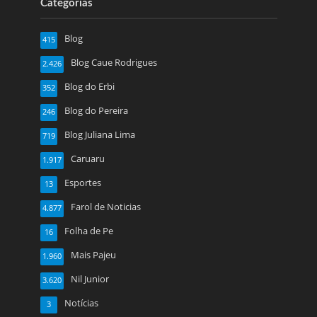
Categorias
Blog
415
Blog Caue Rodrigues
2.426
Blog do Erbi
352
Blog do Pereira
246
Blog Juliana Lima
719
Caruaru
1.917
Esportes
13
Farol de Noticias
4.877
Folha de Pe
16
Mais Pajeu
1.960
Nil Junior
3.620
Notícias
3