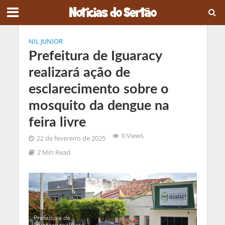
NIL JUNIOR
Prefeitura de Iguaracy
realizará ação de
esclarecimento sobre o
mosquito da dengue na
feira livre
0 Views
22 de fevereiro de 2025
2 Min Read
Prefeitura de
Iguaracy realizará