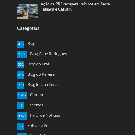
Ação da PRF recupera veículos em Serra
Talhada e Caruaru
Categorias
Blog
415
Blog Caue Rodrigues
2.426
Blog do Erbi
352
Blog do Pereira
246
Blog Juliana Lima
719
Caruaru
1.917
Esportes
13
Farol de Noticias
4.877
Folha de Pe
16