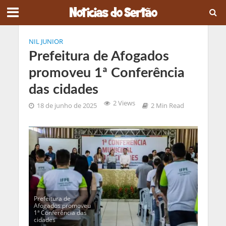
NIL JUNIOR
Prefeitura de Afogados
promoveu 1ª Conferência
das cidades
2 Views
18 de junho de 2025
2 Min Read
Prefeitura de
Afogados promoveu
1ª Conferência das
cidades