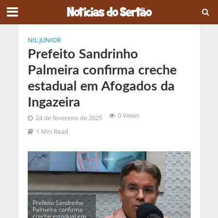
NIL JUNIOR
Prefeito Sandrinho
Palmeira confirma creche
estadual em Afogados da
Ingazeira
0 Views
24 de fevereiro de 2025
1 Min Read
Prefeito Sandrinho
Palmeira confirma
creche estadual em