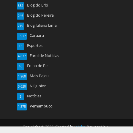
Blog do Erbi
352
Blog do Pereira
246
Blog Juliana Lima
719
Caruaru
1.917
Esportes
13
Farol de Noticias
4.877
Folha de Pe
16
Mais Pajeu
1.960
Nil Junior
3.620
Notícias
3
Pernambuco
1.375
Copyright © 2026. Created by
Meks
. Powered by