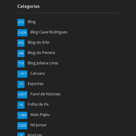
Categorias
Blog
415
Blog Caue Rodrigues
2.426
Blog do Erbi
352
Blog do Pereira
246
Blog Juliana Lima
719
Caruaru
1.917
Esportes
13
Farol de Noticias
4.877
Folha de Pe
16
Mais Pajeu
1.960
Nil Junior
3.620
Notícias
3