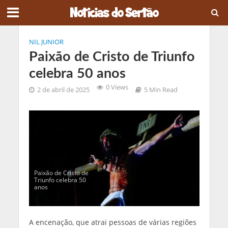
NIL JUNIOR
Paixão de Cristo de Triunfo
celebra 50 anos
0 Views
2 de abril de 2025
5 Min Read
Paixão de Cristo de
Triunfo celebra 50
anos
A encenação, que atrai pessoas de várias regiões