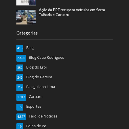
Ação da PRF recupera veículos em Serra
Talhada e Caruaru
Categorias
Blog
415
Blog Caue Rodrigues
2.426
Blog do Erbi
352
Blog do Pereira
246
Blog Juliana Lima
719
Caruaru
1.917
Esportes
13
Farol de Noticias
4.877
Folha de Pe
16