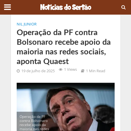
NIL JUNIOR
Operação da PF contra
Bolsonaro recebe apoio da
maioria nas redes sociais,
aponta Quaest
1 Views
19 de julho de 2025
1 Min Read
Operação da PF
contra Bolsonaro
recebe apoio da
maioria nas redes