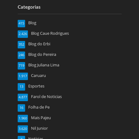
Categorias
Blog
415
Blog Caue Rodrigues
2.426
Blog do Erbi
352
Blog do Pereira
246
Blog Juliana Lima
719
Caruaru
1.917
Esportes
13
Farol de Noticias
4.877
Folha de Pe
16
Mais Pajeu
1.960
Nil Junior
3.620
Notícias