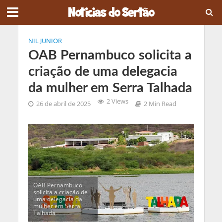
NIL JUNIOR
OAB Pernambuco solicita a
criação de uma delegacia
da mulher em Serra Talhada
2 Views
26 de abril de 2025
2 Min Read
OAB Pernambuco
solicita a criação de
uma delegacia da
mulher em Serra
Talhada