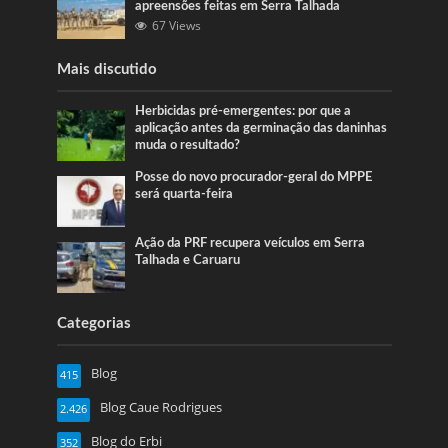
apreensões feitas em Serra Talhada
67 Views
Mais discutido
Herbicidas pré-emergentes: por que a
aplicação antes da germinação das daninhas
muda o resultado?
Posse do novo procurador-geral do MPPE
será quarta-feira
Ação da PRF recupera veículos em Serra
Talhada e Caruaru
Categorias
Blog
415
Blog Caue Rodrigues
2.426
Blog do Erbi
352