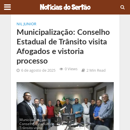
NIL JUNIOR
Municipalização: Conselho
Estadual de Trânsito visita
Afogados e vistoria
processo
0 Views
6 de agosto de 2025
2 Min Read
Municipalização:
Conselho Estadual de
Trânsito visita