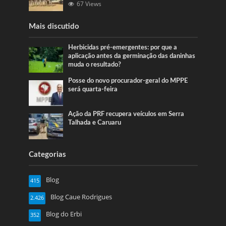
67 Views
Mais discutido
Herbicidas pré-emergentes: por que a
aplicação antes da germinação das daninhas
muda o resultado?
Posse do novo procurador-geral do MPPE
será quarta-feira
Ação da PRF recupera veículos em Serra
Talhada e Caruaru
Categorias
Blog
415
Blog Caue Rodrigues
2.426
Blog do Erbi
352