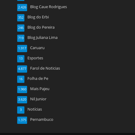
Blog Caue Rodrigues
2.426
Blog do Erbi
352
Blog do Pereira
246
Blog Juliana Lima
719
Caruaru
1.917
Esportes
13
Farol de Noticias
4.877
Folha de Pe
16
Mais Pajeu
1.960
Nil Junior
3.620
Notícias
3
Pernambuco
1.375