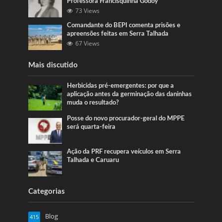
Professora Francisquinha Godoy
73 Views
Comandante do BEPI comenta prisões e
apreensões feitas em Serra Talhada
67 Views
Mais discutido
Herbicidas pré-emergentes: por que a
aplicação antes da germinação das daninhas
muda o resultado?
Posse do novo procurador-geral do MPPE
será quarta-feira
Ação da PRF recupera veículos em Serra
Talhada e Caruaru
Categorias
Blog
415