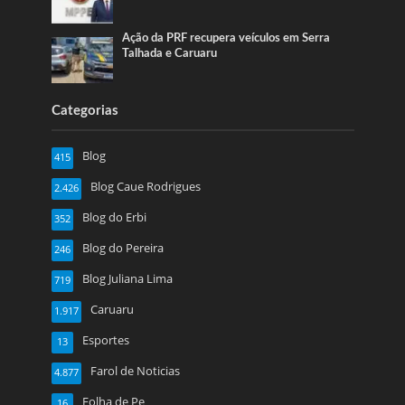
Ação da PRF recupera veículos em Serra
Talhada e Caruaru
Categorias
Blog
415
Blog Caue Rodrigues
2.426
Blog do Erbi
352
Blog do Pereira
246
Blog Juliana Lima
719
Caruaru
1.917
Esportes
13
Farol de Noticias
4.877
Folha de Pe
16