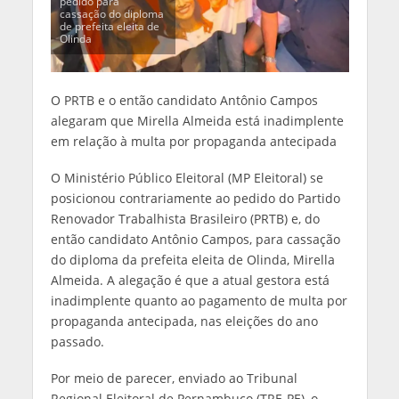
pedido para
cassação do diploma
de prefeita eleita de
Olinda
O PRTB e o então candidato Antônio Campos
alegaram que Mirella Almeida está inadimplente
em relação à multa por propaganda antecipada
O Ministério Público Eleitoral (MP Eleitoral) se
posicionou contrariamente ao pedido do Partido
Renovador Trabalhista Brasileiro (PRTB) e, do
então candidato Antônio Campos, para cassação
do diploma da prefeita eleita de Olinda, Mirella
Almeida. A alegação é que a atual gestora está
inadimplente quanto ao pagamento de multa por
propaganda antecipada, nas eleições do ano
passado.
Por meio de parecer, enviado ao Tribunal
Regional Eleitoral de Pernambuco (TRE-PE), o