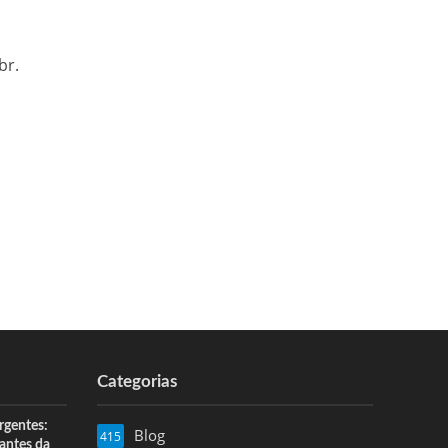
br.
Categorias
rgentes:
Blog
415
 antes da