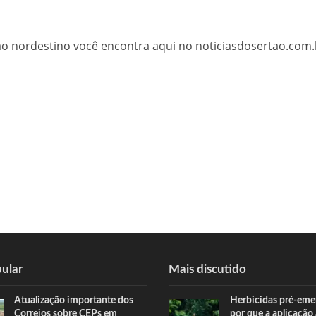
tão nordestino você encontra aqui no noticiasdosertao.com.
ular
Mais discutido
Atualização importante dos
Herbicidas pré-eme
Correios sobre CEPs em
por que a aplicação