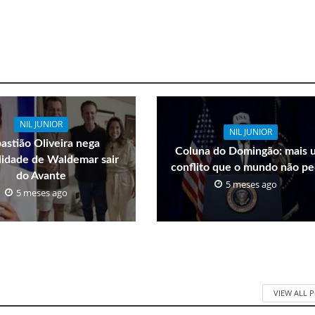
NIL JUNIOR
NIL JUNIOR
astião Oliveira nega
Coluna do Domingão: mais 
ilidade de Waldemar sair
conflito que o mundo não pe
do Avante
5 meses ago
5 meses ago
VIEW ALL 