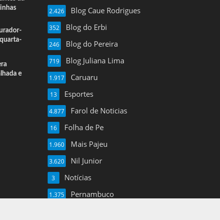
inhas
Blog Caue Rodrigues
2.426
Blog do Erbi
352
urador-
quarta-
Blog do Pereira
246
Blog Juliana Lima
719
era
alhada e
Caruaru
1.917
Esportes
13
Farol de Noticias
4.877
Folha de Pe
16
Mais Pajeu
1.960
Nil Junior
3.620
Notícias
3
Pernambuco
1.375