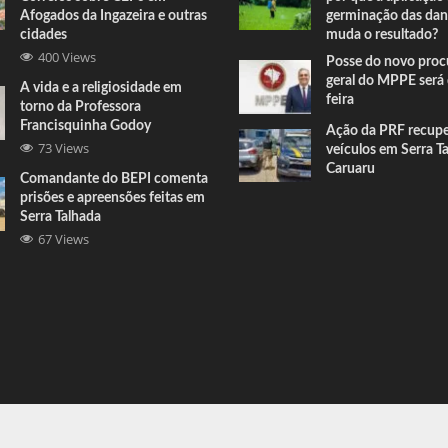
Afogados da Ingazeira e outras
germinação das dan
cidades
muda o resultado?
400 Views
Posse do novo proc
geral do MPPE será 
A vida e a religiosidade em
feira
torno da Professora
Francisquinha Godoy
Ação da PRF recup
73 Views
veículos em Serra T
Caruaru
Comandante do BEPI comenta
prisões e apreensões feitas em
Serra Talhada
67 Views