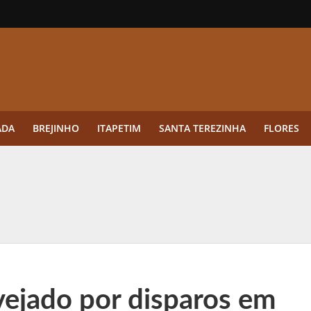
ADA
BREJINHO
ITAPETIM
SANTA TEREZINHA
FLORES
ue a aplicação antes da germinação das daninhas muda o resultado?
ultar antes de enviar dados
o Visto Americano Negado — e Como Evitar Esse Erro
anque Cripto até 3.000 € em Três Depósitos
vejado por disparos em
tres das Rodadas” focado em multiplicadores