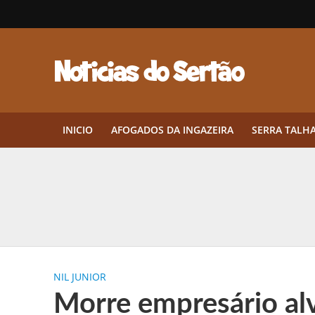
INICIO
AFOGADOS DA INGAZEIRA
SERRA TALH
Herbicidas pré-emergentes: por q
CEP em Pernambuco: por que cons
Por que Tantos Brasileiros Têm 
NIL JUNIOR
Twin Disponibiliza Bónus de Arr
Morre empresário al
Twin lança torneio semanal “Mes