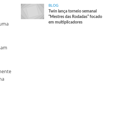
BLOG
Twin lança torneio semanal
“Mestres das Rodadas” focado
em multiplicadores
r uma
spam
zmente
na