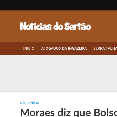
INICIO
AFOGADOS DA INGAZEIRA
SERRA TALH
Herbicidas pré-emergentes: por q
CEP em Pernambuco: por que cons
Por que Tantos Brasileiros Têm 
NIL JUNIOR
Twin Disponibiliza Bónus de Arr
Moraes diz que Bols
Twin lança torneio semanal “Mes