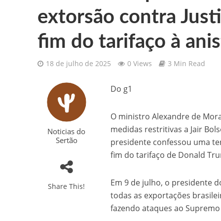
extorsão contra Justi
Gilberto Ribeiro celebra chegada
fim do tarifaço à anis
Confira as vagas de emprego dispo
18 de julho de 2025
0 Views
3 Min Read
Santa Cruz da Baixa Verde é con
PRF resgata 132 aves silvestres
Do g1
Comunicamos o falecimento de P
O ministro Alexandre de Mora
medidas restritivas a Jair Bol
Noticias do
Sertão
presidente confessou uma tent
fim do tarifaço de Donald Tru
Em 9 de julho, o presidente 
Share This!
todas as exportações brasilei
fazendo ataques ao Supremo T