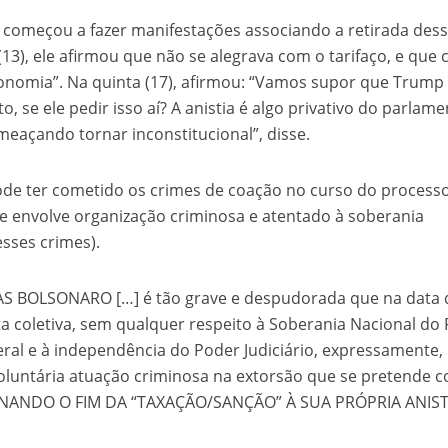
 começou a fazer manifestações associando a retirada des
 (13), ele afirmou que não se alegrava com o tarifaço, e que
economia”. Na quinta (17), afirmou: “Vamos supor que Trump
o, se ele pedir isso aí? A anistia é algo privativo do parlame
eaçando tornar inconstitucional”, disse.
ode ter cometido os crimes de coação no curso do processo
e envolve organização criminosa e atentado à soberania
sses crimes).
IAS BOLSONARO […] é tão grave e despudorada que na data 
ta coletiva, sem qualquer respeito à Soberania Nacional do
deral e à independência do Poder Judiciário, expressamente,
oluntária atuação criminosa na extorsão que se pretende c
CIONANDO O FIM DA “TAXAÇÃO/SANÇÃO” À SUA PRÓPRIA ANIST