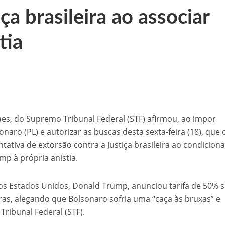
ça brasileira ao associar
 de sementes e destaca parceria estratégica com Raquel Lyra e Marconi Santana
tia
níveis nesta terça-feira (03)
templada com seis minicomputadores pelo Governo do Estado
 na BR-407, em Petrolina
aulinho Mototaxi
es, do Supremo Tribunal Federal (STF) afirmou, ao impor
sonaro (PL) e autorizar as buscas desta sexta-feira (18), que 
ativa de extorsão contra a Justiça brasileira ao condiciona
mp à própria anistia.
dos Estados Unidos, Donald Trump, anunciou tarifa de 50% 
ras, alegando que Bolsonaro sofria uma “caça às bruxas” e
ribunal Federal (STF).