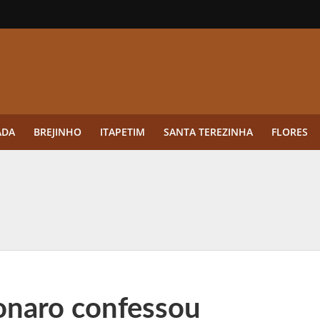
ADA
BREJINHO
ITAPETIM
SANTA TEREZINHA
FLORES
ue a aplicação antes da germinação das daninhas muda o resultado?
ultar antes de enviar dados
o Visto Americano Negado — e Como Evitar Esse Erro
anque Cripto até 3.000 € em Três Depósitos
onaro confessou
tres das Rodadas” focado em multiplicadores