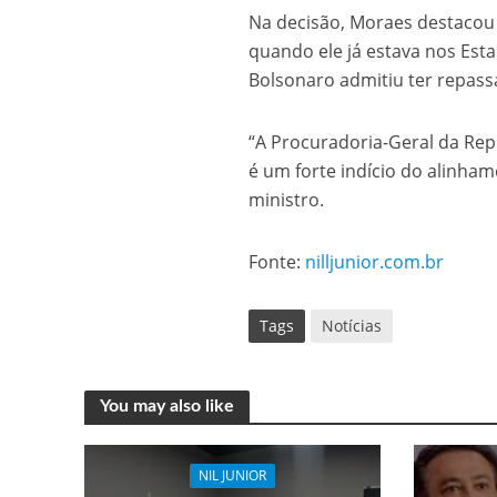
Na decisão, Moraes destacou
quando ele já estava nos Est
Bolsonaro admitiu ter repassa
“A Procuradoria-Geral da Rep
é um forte indício do alinha
ministro.
Fonte:
nilljunior.com.br
Tags
Notícias
You may also like
NIL JUNIOR