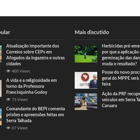
ular
Mais discutido
Atualização importante dos
Herbicidas pré-eme
Correios sobre CEPs em
por que a aplicação
Afogados da Ingazeira e outras
germinação das dan
cidades
muda o resultado?
400 Views
Posse do novo proc
geral do MPPE será 
A vida e a religiosidade em
feira
torno da Professora
Francisquinha Godoy
Ação da PRF recup
73 Views
veículos em Serra T
Caruaru
Comandante do BEPI comenta
prisões e apreensões feitas em
Serra Talhada
67 Views