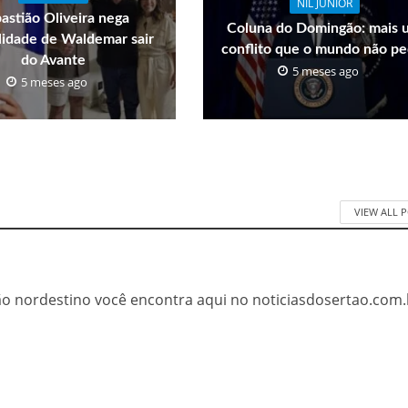
NIL JUNIOR
astião Oliveira nega
Coluna do Domingão: mais 
ilidade de Waldemar sair
conflito que o mundo não pe
do Avante
5 meses ago
5 meses ago
VIEW ALL 
tão nordestino você encontra aqui no noticiasdosertao.com.