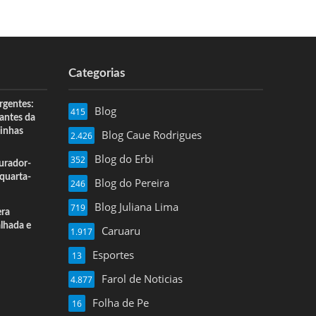
Categorias
rgentes:
Blog
415
 antes da
inhas
Blog Caue Rodrigues
2.426
Blog do Erbi
352
urador-
quarta-
Blog do Pereira
246
Blog Juliana Lima
719
era
alhada e
Caruaru
1.917
Esportes
13
Farol de Noticias
4.877
Folha de Pe
16