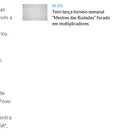
BLOG
sas
Twin lança torneio semanal
 com a
“Mestres das Rodadas” focado
em multiplicadores
nto.
,
de
 Povo
ontra
IA”,