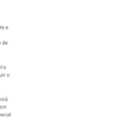
te e
o de
tra
uir o
está
rir
ecial