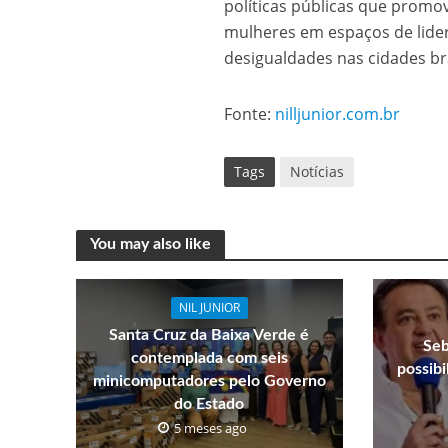
políticas públicas que promo
mulheres em espaços de lide
desigualdades nas cidades br
Fonte:
nilljunior.com.br
Tags
Notícias
You may also like
NIL JUNIOR
Santa Cruz da Baixa Verde é
Seb
contemplada com seis
possib
minicomputadores pelo Governo
do Estado
5 meses ago