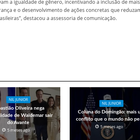
vam a igualdade de gênero, incentivando a inclusão de mai
rança e o desenvolvimento de ações concretas que reduza
asileiras”, destacou a assessoria de comunicação.
NIL JUNIOR
NIL JUNIOR
astião Oliveira nega
Coluna do Domingão: mais 
ilidade de Waldemar sair
conflito que o mundo não pe
do Avante
5 meses ago
5 meses ago