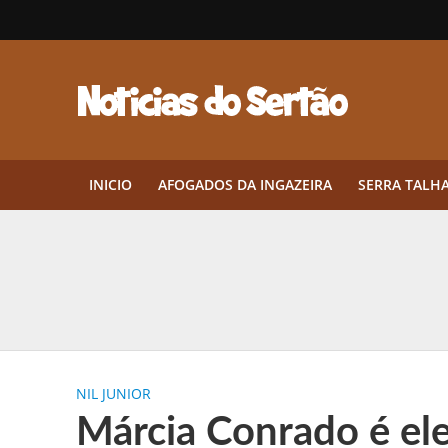
INICIO
AFOGADOS DA INGAZEIRA
SERRA TALH
Herbicidas pré-emergentes: por q
CEP em Pernambuco: por que cons
Por que Tantos Brasileiros Têm 
NIL JUNIOR
Twin Disponibiliza Bónus de Arr
Márcia Conrado é ele
Twin lança torneio semanal “Mes