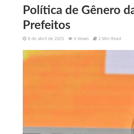
Política de Gênero d
Gilberto Ribeiro celebra chegada
Prefeitos
Confira as vagas de emprego dispo
8 de abril de 2025
0 Views
2 Min Read
Santa Cruz da Baixa Verde é con
PRF resgata 132 aves silvestres
Comunicamos o falecimento de P