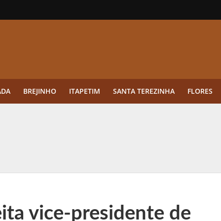
ADA
BREJINHO
ITAPETIM
SANTA TEREZINHA
FLORES
ue a aplicação antes da germinação das daninhas muda o resultado?
ultar antes de enviar dados
o Visto Americano Negado — e Como Evitar Esse Erro
anque Cripto até 3.000 € em Três Depósitos
ita vice-presidente de
tres das Rodadas” focado em multiplicadores