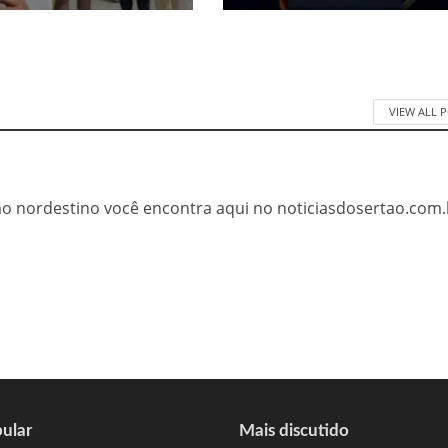
VIEW ALL 
tão nordestino você encontra aqui no noticiasdosertao.com.
ular
Mais discutido