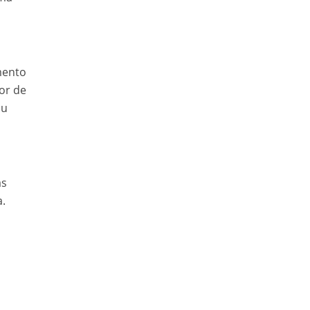
mento
or de
ou
as
a.