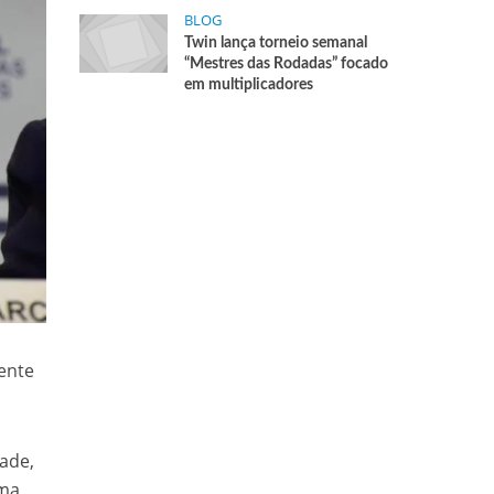
BLOG
Twin lança torneio semanal
“Mestres das Rodadas” focado
em multiplicadores
dente
dade,
uma