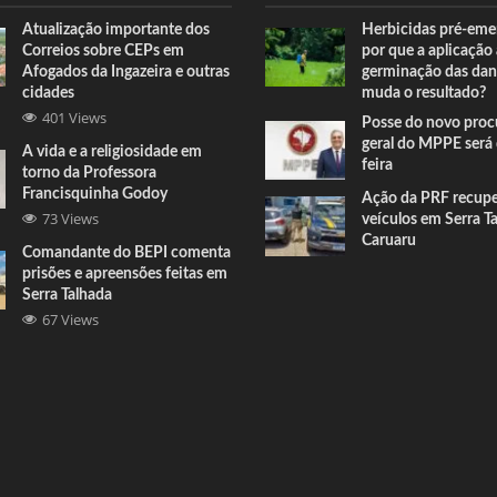
Atualização importante dos
Herbicidas pré-eme
Correios sobre CEPs em
por que a aplicação
Afogados da Ingazeira e outras
germinação das dan
cidades
muda o resultado?
401 Views
Posse do novo proc
geral do MPPE será 
A vida e a religiosidade em
feira
torno da Professora
Francisquinha Godoy
Ação da PRF recup
73 Views
veículos em Serra T
Caruaru
Comandante do BEPI comenta
prisões e apreensões feitas em
Serra Talhada
67 Views