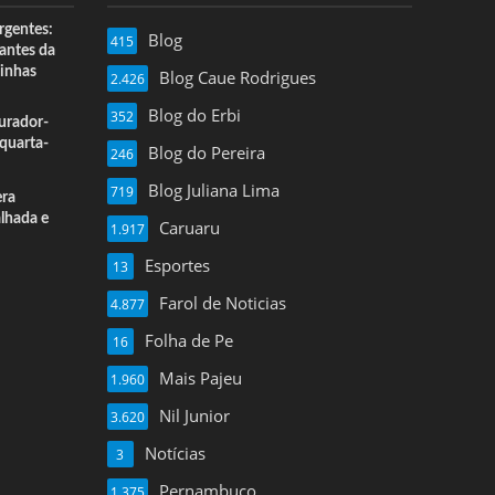
rgentes:
Blog
415
 antes da
inhas
Blog Caue Rodrigues
2.426
Blog do Erbi
352
urador-
quarta-
Blog do Pereira
246
Blog Juliana Lima
719
era
alhada e
Caruaru
1.917
Esportes
13
Farol de Noticias
4.877
Folha de Pe
16
Mais Pajeu
1.960
Nil Junior
3.620
Notícias
3
Pernambuco
1.375