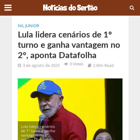
NIL JUNIOR
Lula lidera cenários de 1º
turno e ganha vantagem no
2°, aponta Datafolha
0 Views
3 de agosto de 2025
2 Min Read
Lula lidera cenários
de 1º turno e ganha
vantagem no 2°,
aponta Datafolha