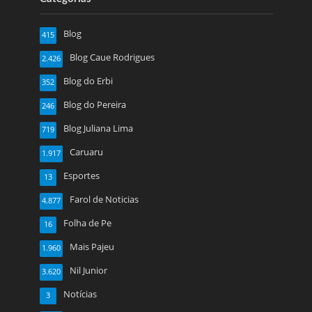
Blog
415
Blog Caue Rodrigues
2.426
Blog do Erbi
352
Blog do Pereira
246
Blog Juliana Lima
719
Caruaru
1.917
Esportes
13
Farol de Noticias
4.877
Folha de Pe
16
Mais Pajeu
1.960
Nil Junior
3.620
Notícias
3