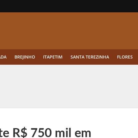
ADA
BREJINHO
ITAPETIM
SANTA TEREZINHA
FLORES
ue a aplicação antes da germinação das daninhas muda o resultado?
ultar antes de enviar dados
o Visto Americano Negado — e Como Evitar Esse Erro
anque Cripto até 3.000 € em Três Depósitos
te R$ 750 mil em
tres das Rodadas” focado em multiplicadores