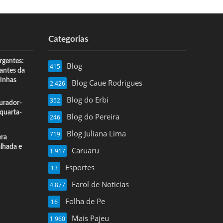
Categorias
rgentes:
Blog
415
 antes da
inhas
Blog Caue Rodrigues
2.426
Blog do Erbi
352
urador-
quarta-
Blog do Pereira
246
Blog Juliana Lima
719
era
alhada e
Caruaru
1.917
Esportes
13
Farol de Noticias
4.877
Folha de Pe
16
Mais Pajeu
1.960