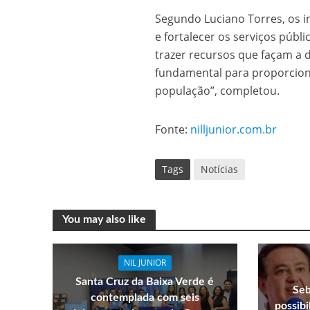
Segundo Luciano Torres, os i
e fortalecer os serviços públ
trazer recursos que façam a d
fundamental para proporciona
população”, completou.
Fonte:
nilljunior.com.br
Tags
Notícias
You may also like
NIL JUNIOR
Santa Cruz da Baixa Verde é
Seb
contemplada com seis
possib