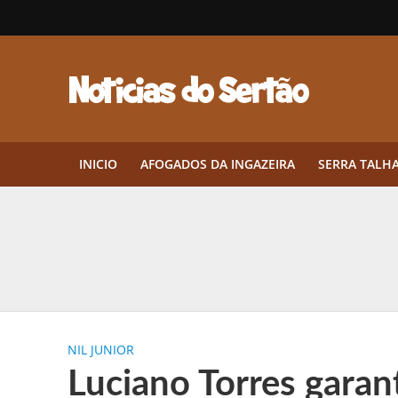
INICIO
AFOGADOS DA INGAZEIRA
SERRA TALH
Herbicidas pré-emergentes: por q
CEP em Pernambuco: por que cons
Por que Tantos Brasileiros Têm 
NIL JUNIOR
Twin Disponibiliza Bónus de Arr
Luciano Torres garan
Twin lança torneio semanal “Mes