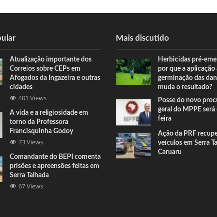
ular
Mais discutido
Atualização importante dos
Herbicidas pré-eme
Correios sobre CEPs em
por que a aplicação
Afogados da Ingazeira e outras
germinação das dan
cidades
muda o resultado?
401 Views
Posse do novo proc
geral do MPPE será 
A vida e a religiosidade em
feira
torno da Professora
Francisquinha Godoy
Ação da PRF recup
73 Views
veículos em Serra T
Caruaru
Comandante do BEPI comenta
prisões e apreensões feitas em
Serra Talhada
67 Views