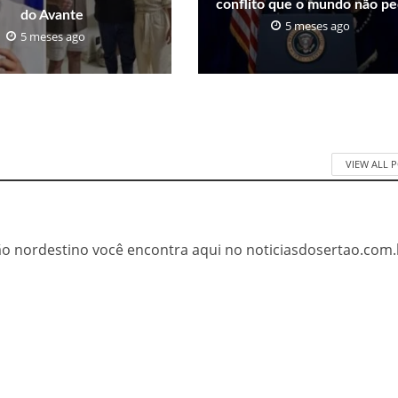
conflito que o mundo não pe
do Avante
5 meses ago
5 meses ago
VIEW ALL 
tão nordestino você encontra aqui no noticiasdosertao.com.