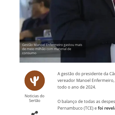
Gestão Manoel Enfermeiro gastou mais
de meio milhão com material de
consumo
A gestão do presidente da C
vereador Manoel Enfermeiro,
todo o ano de 2024.
Noticias do
Sertão
O balanço de todas as despes
Pernambuco (TCE) e
foi reve