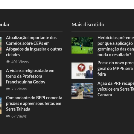
ular
Mais discutido
Atualização importante dos
Herbicidas pré-eme
Correios sobre CEPs em
por que a aplicação
Afogados da Ingazeira e outras
germinação das dan
cidades
muda o resultado?
401 Views
Posse do novo proc
geral do MPPE será 
A vida e a religiosidade em
feira
torno da Professora
Francisquinha Godoy
Ação da PRF recup
73 Views
veículos em Serra T
Caruaru
Comandante do BEPI comenta
prisões e apreensões feitas em
Serra Talhada
67 Views