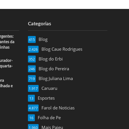
Categorias
rgentes:
Blog
415
 antes da
inhas
Blog Caue Rodrigues
2.426
Blog do Erbi
352
urador-
quarta-
Blog do Pereira
246
Blog Juliana Lima
719
era
alhada e
Caruaru
1.917
Esportes
13
Farol de Noticias
4.877
Folha de Pe
16
Mais Pajeu
1.960