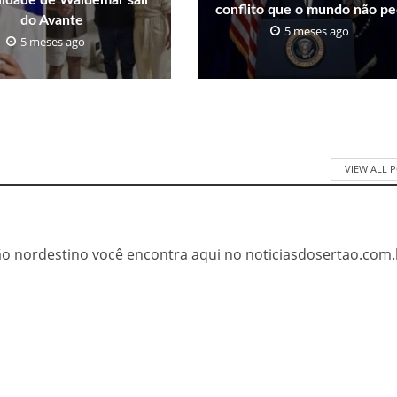
conflito que o mundo não pe
do Avante
5 meses ago
5 meses ago
VIEW ALL 
tão nordestino você encontra aqui no noticiasdosertao.com.