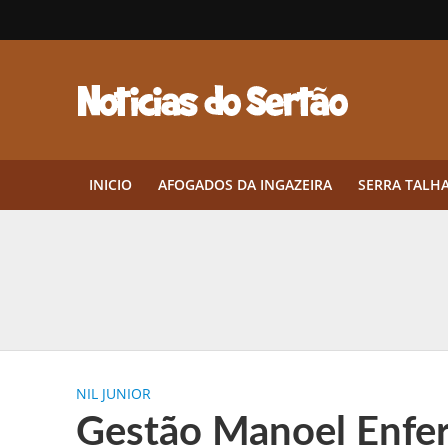
INICIO
AFOGADOS DA INGAZEIRA
SERRA TALH
Herbicidas pré-emergentes: por q
CEP em Pernambuco: por que cons
Por que Tantos Brasileiros Têm 
NIL JUNIOR
Twin Disponibiliza Bónus de Arr
Gestão Manoel Enfer
Twin lança torneio semanal “Mes