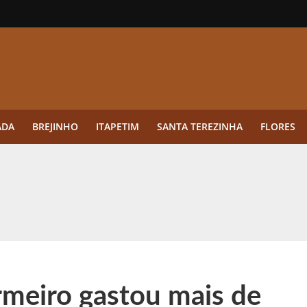
ADA
BREJINHO
ITAPETIM
SANTA TEREZINHA
FLORES
ue a aplicação antes da germinação das daninhas muda o resultado?
ultar antes de enviar dados
o Visto Americano Negado — e Como Evitar Esse Erro
anque Cripto até 3.000 € em Três Depósitos
meiro gastou mais de
tres das Rodadas” focado em multiplicadores