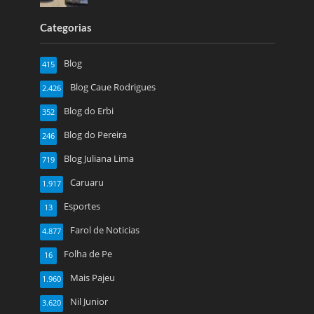
Categorias
Blog
415
Blog Caue Rodrigues
2.426
Blog do Erbi
352
Blog do Pereira
246
Blog Juliana Lima
719
Caruaru
1.917
Esportes
13
Farol de Noticias
4.877
Folha de Pe
16
Mais Pajeu
1.960
Nil Junior
3.620