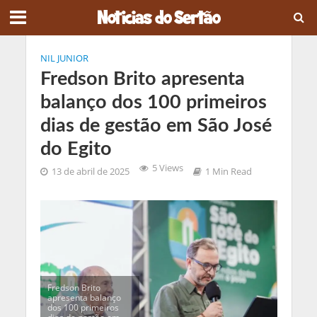
NIL JUNIOR
Fredson Brito apresenta
balanço dos 100 primeiros
dias de gestão em São José
do Egito
5 Views
13 de abril de 2025
1 Min Read
Fredson Brito
apresenta balanço
dos 100 primeiros