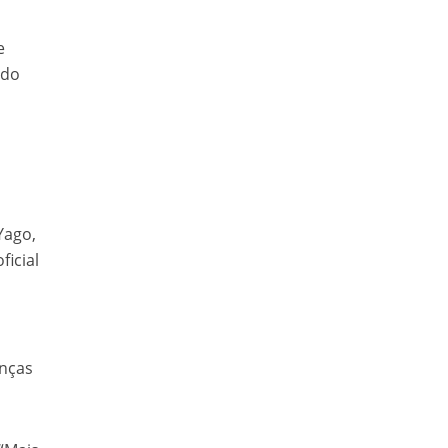
e
 do
Yago,
ficial
anças