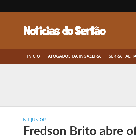
INICIO
AFOGADOS DA INGAZEIRA
SERRA TALH
Herbicidas pré-emergentes: por q
CEP em Pernambuco: por que cons
Por que Tantos Brasileiros Têm 
NIL JUNIOR
Twin Disponibiliza Bónus de Arr
Fredson Brito abre o
Twin lança torneio semanal “Mes