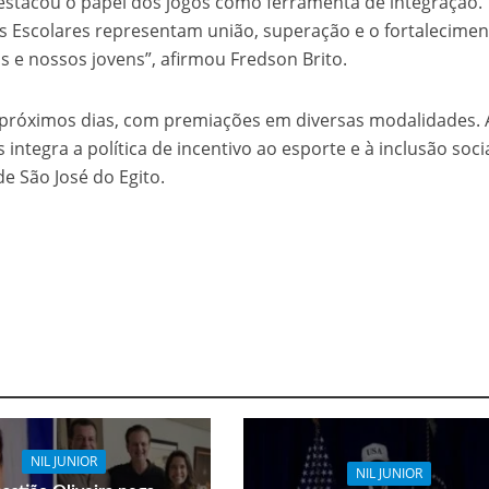
destacou o papel dos jogos como ferramenta de integração.
s Escolares representam união, superação e o fortalecime
s e nossos jovens”, afirmou Fredson Brito.
 próximos dias, com premiações em diversas modalidades. 
 integra a política de incentivo ao esporte e à inclusão soci
de São José do Egito.
NIL JUNIOR
NIL JUNIOR