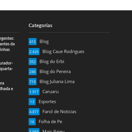
Categorias
rgentes:
Blog
415
 antes da
inhas
Blog Caue Rodrigues
2.426
Blog do Erbi
352
urador-
quarta-
Blog do Pereira
246
Blog Juliana Lima
719
era
alhada e
Caruaru
1.917
Esportes
13
Farol de Noticias
4.877
Folha de Pe
16
Mais Pajeu
1.960