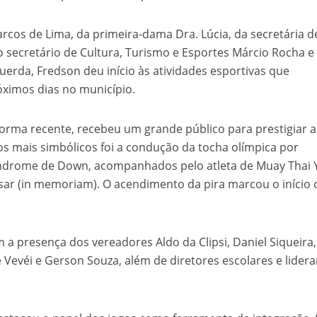
arcos de Lima, da primeira-dama Dra. Lúcia, da secretária d
o secretário de Cultura, Turismo e Esportes Márcio Rocha e
uerda, Fredson deu início às atividades esportivas que
ximos dias no município.
forma recente, recebeu um grande público para prestigiar a
 mais simbólicos foi a condução da tocha olímpica por
ndrome de Down, acompanhados pelo atleta de Muay Thai 
sar (in memoriam). O acendimento da pira marcou o início o
a presença dos vereadores Aldo da Clipsi, Daniel Siqueira,
e Vevéi e Gerson Souza, além de diretores escolares e lider