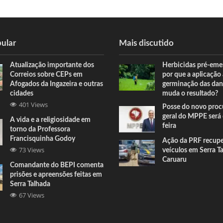
ular
Mais discutido
Atualização importante dos
Herbicidas pré-eme
Correios sobre CEPs em
por que a aplicação
Afogados da Ingazeira e outras
germinação das dan
cidades
muda o resultado?
401 Views
Posse do novo proc
geral do MPPE será 
A vida e a religiosidade em
feira
torno da Professora
Francisquinha Godoy
Ação da PRF recup
73 Views
veículos em Serra T
Caruaru
Comandante do BEPI comenta
prisões e apreensões feitas em
Serra Talhada
67 Views