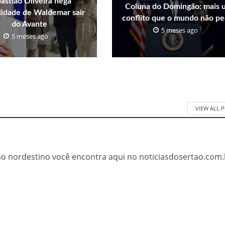
astião Oliveira nega
Coluna do Domingão: mais 
ilidade de Waldemar sair
conflito que o mundo não pe
do Avante
5 meses ago
5 meses ago
VIEW ALL 
tão nordestino você encontra aqui no noticiasdosertao.com.