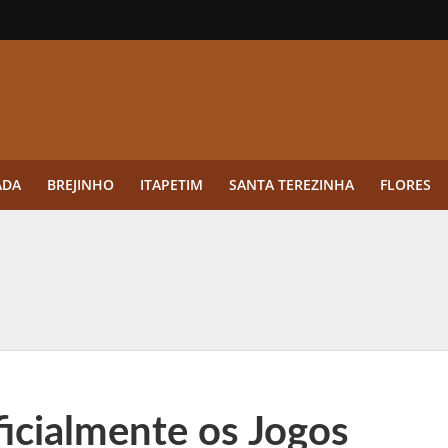
ADA
BREJINHO
ITAPETIM
SANTA TEREZINHA
FLORES
ue a aplicação antes da germinação das daninhas muda o resultado?
ultar antes de enviar dados
o Visto Americano Negado — e Como Evitar Esse Erro
anque Cripto até 3.000 € em Três Depósitos
ficialmente os Jogos
tres das Rodadas” focado em multiplicadores