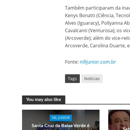
Também participaram da inau
Kenys Bonatti (Ciência, Tecnol
Alves (Iguaracy), Pollyanna A
Cavalcanti (Venturosa); os vi
(Arcoverde); além do vice-rei
Arcoverde, Carolina Duarte, e 
Fonte:
nilljunior.com.br
Tags
Notícias
You may also like
NIL JUNIOR
Santa Cruz da Baixa Verde é
Seb