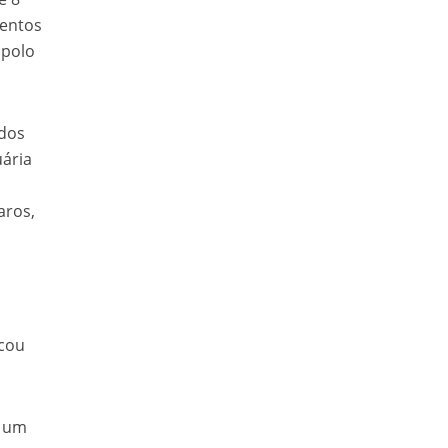
mentos
 polo
 dos
ária
aros,
icou
s um