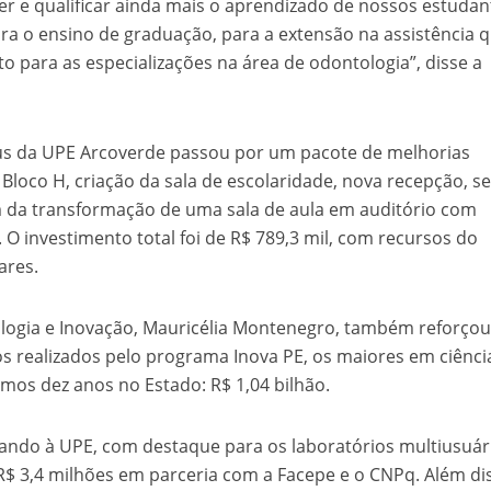
er e qualificar ainda mais o aprendizado de nossos estudan
ara o ensino de graduação, para a extensão na assistência 
 para as especializações na área de odontologia”, disse a
pus da UPE Arcoverde passou por um pacote de melhorias
o Bloco H, criação da sala de escolaridade, nova recepção, s
m da transformação de uma sala de aula em auditório com
O investimento total foi de R$ 789,3 mil, com recursos do
ares.
nologia e Inovação, Mauricélia Montenegro, também reforçou
s realizados pelo programa Inova PE, os maiores em ciênci
imos dez anos no Estado: R$ 1,04 bilhão.
gando à UPE, com destaque para os laboratórios multiusuár
$ 3,4 milhões em parceria com a Facepe e o CNPq. Além di