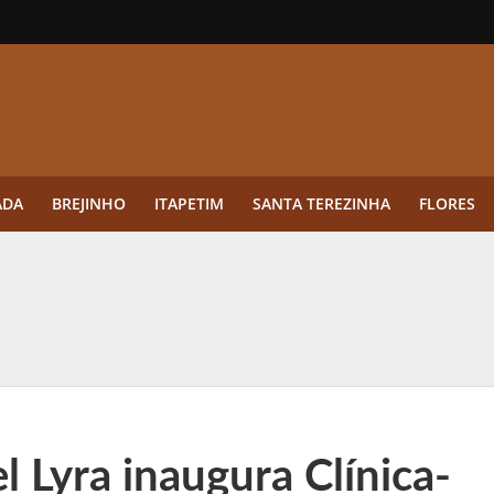
ADA
BREJINHO
ITAPETIM
SANTA TEREZINHA
FLORES
ue a aplicação antes da germinação das daninhas muda o resultado?
ultar antes de enviar dados
o Visto Americano Negado — e Como Evitar Esse Erro
anque Cripto até 3.000 € em Três Depósitos
 Lyra inaugura Clínica-
tres das Rodadas” focado em multiplicadores