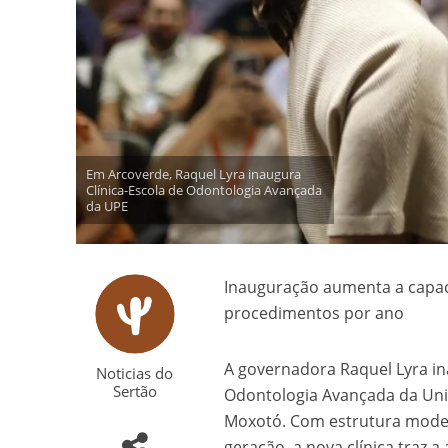
Em Arcoverde, Raquel Lyra inaugura
Clínica-Escola de Odontologia Avançada
da UPE
Inauguração aumenta a capac
procedimentos por ano
A governadora Raquel Lyra ina
Noticias do
Sertão
Odontologia Avançada da Uni
Moxotó. Com estrutura moder
geração, a nova clínica traz 