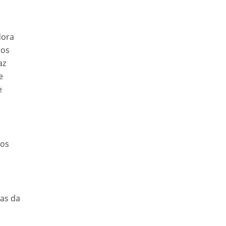
dora
ros
az
e
e
 os
ças da