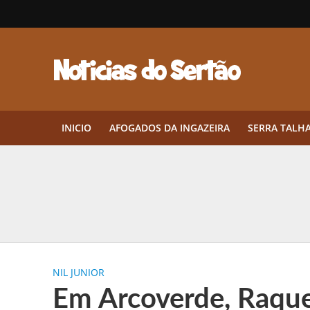
INICIO
AFOGADOS DA INGAZEIRA
SERRA TALH
Herbicidas pré-emergentes: por q
CEP em Pernambuco: por que cons
Por que Tantos Brasileiros Têm 
NIL JUNIOR
Twin Disponibiliza Bónus de Arr
Em Arcoverde, Raquel
Twin lança torneio semanal “Mes