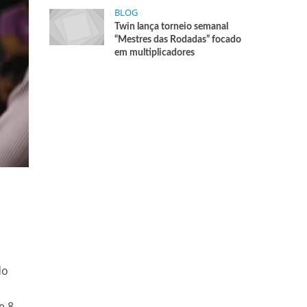
BLOG
Twin lança torneio semanal
“Mestres das Rodadas” focado
em multiplicadores
do
e 8