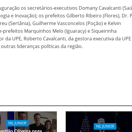
guração os secretários-executivos Domany Cavalcanti (Saú
ogia e Inovação); os prefeitos Gilberto Ribeiro (Flores), Dr.
breu (Sertânia), Guilherme Vasconcelos (Poção) e Kelvin
ce-prefeitos Marquinhos Melo (Iguaracy) e Siqueirinha
tor da UPE, Roberto Cavalcanti, da gestora executiva da UPE
outras lideranças políticas da região.
NIL JUNIOR
NIL JUNIOR
astião Oliveira nega