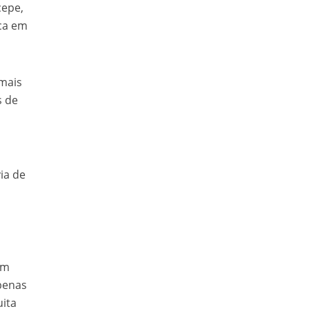
cepe,
ica em
 mais
s de
ia de
om
apenas
uita