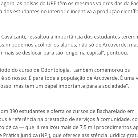
: agora, as bolsas da UPE têm os mesmos valores das da Fa
 dos estudantes no interior e incentiva a produção científ
a Cavalcanti, ressaltou a importância dos estudantes terem
Assim podemos acolher os alunos, não só de Arcoverde, ma
 mais se deslocar para tão longe, na capital”, pontuou.
período do curso de Odontologia, também comemorou os
 é só nosso. É para toda a população de Arcoverde. É uma v
nosso, mas tem um papel importante para a sociedade”,
com 390 estudantes e oferta os cursos de Bacharelado em
pus é referência na prestação de serviços à comunidade, c
tológica — que já realizou mais de 7,5 mil procedimentos 
rática Jurídica (NPJ), que oferece assistência jurídica grat