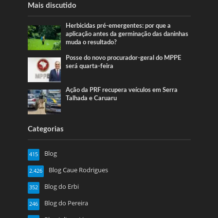
Mais discutido
Herbicidas pré-emergentes: por que a
aplicação antes da germinação das daninhas
muda o resultado?
Posse do novo procurador-geral do MPPE
será quarta-feira
Ação da PRF recupera veículos em Serra
Talhada e Caruaru
Categorias
Blog
415
Blog Caue Rodrigues
2.426
Blog do Erbi
352
Blog do Pereira
246