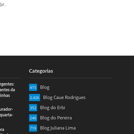
br.
Categorias
rgentes:
Blog
415
 antes da
inhas
Blog Caue Rodrigues
2.426
Blog do Erbi
352
urador-
quarta-
Blog do Pereira
246
Blog Juliana Lima
719
era