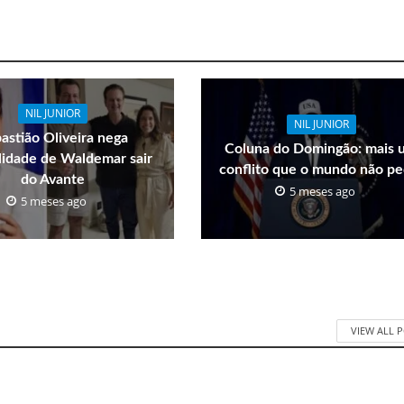
NIL JUNIOR
NIL JUNIOR
astião Oliveira nega
Coluna do Domingão: mais 
ilidade de Waldemar sair
conflito que o mundo não pe
do Avante
5 meses ago
5 meses ago
VIEW ALL 