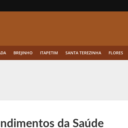
ADA
BREJINHO
ITAPETIM
SANTA TEREZINHA
FLORES
ue a aplicação antes da germinação das daninhas muda o resultado?
ultar antes de enviar dados
o Visto Americano Negado — e Como Evitar Esse Erro
anque Cripto até 3.000 € em Três Depósitos
endimentos da Saúde
tres das Rodadas” focado em multiplicadores