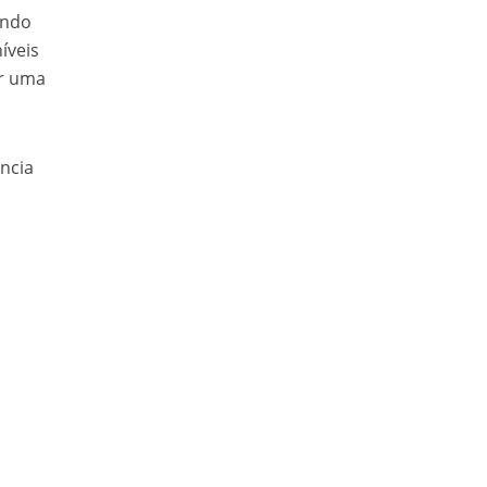
ando
íveis
or uma
ência