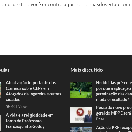
tão nordestino você encontra aqui no noticiasdosertao.com.
ular
Mais discutido
Atualização importante dos
Herbicidas pré-eme
Correios sobre CEPs em
por que a aplicação
Afogados da Ingazeira e outras
germinação das dan
cidades
muda o resultado?
401 Views
Posse do novo proc
geral do MPPE será 
A vida e a religiosidade em
feira
torno da Professora
Francisquinha Godoy
Ação da PRF recup