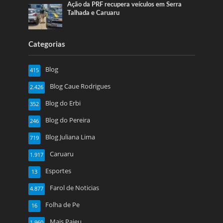
Ação da PRF recupera veículos em Serra
Talhada e Caruaru
Categorias
Blog
415
Blog Caue Rodrigues
2.426
Blog do Erbi
352
Blog do Pereira
246
Blog Juliana Lima
719
Caruaru
1.917
Esportes
13
Farol de Noticias
4.877
Folha de Pe
16
Mais Pajeu
1.960