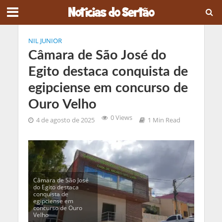
NIL JUNIOR
Câmara de São José do
Egito destaca conquista de
egipciense em concurso de
Ouro Velho
0 Views
4 de agosto de 2025
1 Min Read
Câmara de São José
do Egito destaca
conquista de
egipciense em
concurso de Ouro
Velho