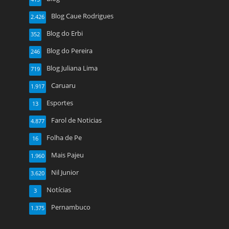
Blog Caue Rodrigues
2.426
Blog do Erbi
352
Blog do Pereira
246
Blog Juliana Lima
719
Caruaru
1.917
Esportes
13
Farol de Noticias
4.877
Folha de Pe
16
Mais Pajeu
1.960
Nil Junior
3.620
Notícias
3
Pernambuco
1.375