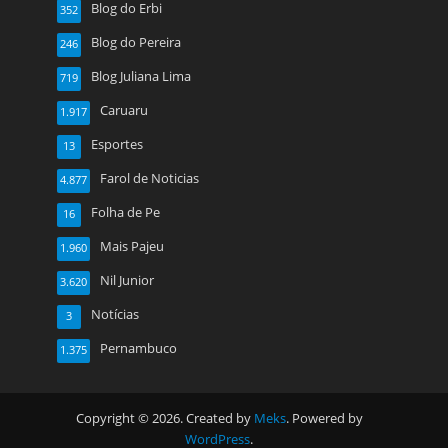
Blog do Erbi
352
Blog do Pereira
246
Blog Juliana Lima
719
Caruaru
1.917
Esportes
13
Farol de Noticias
4.877
Folha de Pe
16
Mais Pajeu
1.960
Nil Junior
3.620
Notícias
3
Pernambuco
1.375
Copyright © 2026. Created by
Meks
. Powered by
WordPress
.