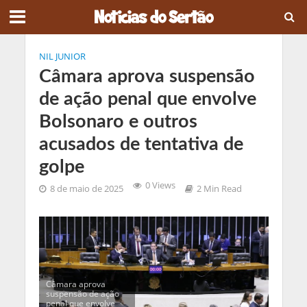
NIL JUNIOR
Câmara aprova suspensão
de ação penal que envolve
Bolsonaro e outros
acusados de tentativa de
golpe
0 Views
8 de maio de 2025
2 Min Read
Câmara aprova
suspensão de ação
penal que envolve