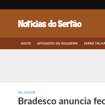
INICIO
AFOGADOS DA INGAZEIRA
SERRA TALH
Herbicidas pré-emergentes: por q
CEP em Pernambuco: por que cons
Por que Tantos Brasileiros Têm 
NIL JUNIOR
Twin Disponibiliza Bónus de Arr
Bradesco anuncia fe
Twin lança torneio semanal “Mes