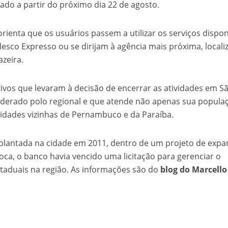
do a partir do próximo dia 22 de agosto.
ienta que os usuários passem a utilizar os serviços dispon
sco Expresso ou se dirijam à agência mais próxima, locali
zeira.
vos que levaram à decisão de encerrar as atividades em S
siderado polo regional e que atende não apenas sua popula
dades vizinhas de Pernambuco e da Paraíba.
mplantada na cidade em 2011, dentro de um projeto de exp
época, o banco havia vencido uma licitação para gerenciar o
taduais na região. As informações são do
blog do Marcello