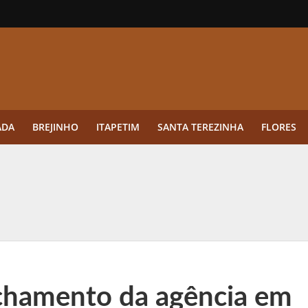
ADA
BREJINHO
ITAPETIM
SANTA TEREZINHA
FLORES
ue a aplicação antes da germinação das daninhas muda o resultado?
ultar antes de enviar dados
o Visto Americano Negado — e Como Evitar Esse Erro
anque Cripto até 3.000 € em Três Depósitos
chamento da agência em
tres das Rodadas” focado em multiplicadores