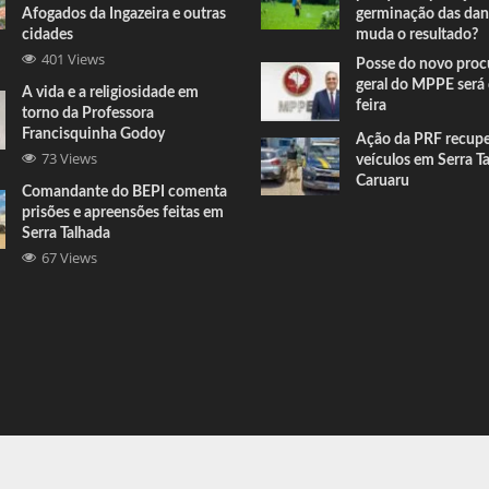
Afogados da Ingazeira e outras
germinação das dan
cidades
muda o resultado?
401 Views
Posse do novo proc
geral do MPPE será 
A vida e a religiosidade em
feira
torno da Professora
Francisquinha Godoy
Ação da PRF recup
73 Views
veículos em Serra T
Caruaru
Comandante do BEPI comenta
prisões e apreensões feitas em
Serra Talhada
67 Views