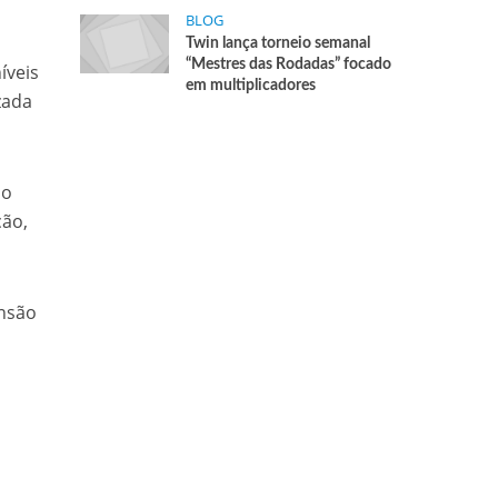
BLOG
Twin lança torneio semanal
“Mestres das Rodadas” focado
íveis
em multiplicadores
zada
ão
ção,
ansão