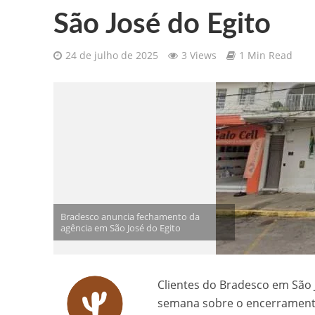
São José do Egito
Gilberto Ribeiro celebra chegada
24 de julho de 2025
3 Views
1 Min Read
Confira as vagas de emprego dispo
Santa Cruz da Baixa Verde é con
PRF resgata 132 aves silvestres
Comunicamos o falecimento de P
Bradesco anuncia fechamento da
agência em São José do Egito
Clientes do Bradesco em São 
semana sobre o encerramento