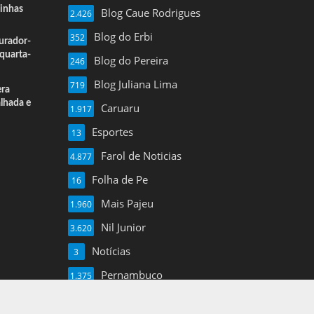
inhas
Blog Caue Rodrigues
2.426
Blog do Erbi
352
urador-
quarta-
Blog do Pereira
246
Blog Juliana Lima
719
era
alhada e
Caruaru
1.917
Esportes
13
Farol de Noticias
4.877
Folha de Pe
16
Mais Pajeu
1.960
Nil Junior
3.620
Notícias
3
Pernambuco
1.375