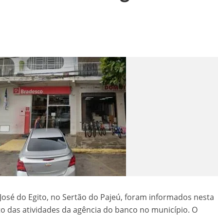
 de sementes e destaca parceria estratégica com Raquel Lyra e Marconi Santana
níveis nesta terça-feira (03)
templada com seis minicomputadores pelo Governo do Estado
 na BR-407, em Petrolina
aulinho Mototaxi
José do Egito, no Sertão do Pajeú, foram informados nesta
 das atividades da agência do banco no município. O