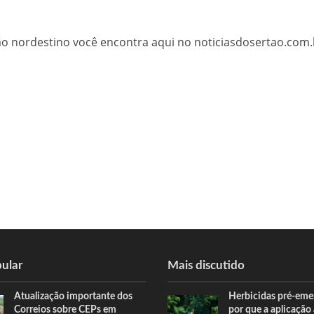
tão nordestino você encontra aqui no noticiasdosertao.com.
ular
Mais discutido
Atualização importante dos
Herbicidas pré-eme
Correios sobre CEPs em
por que a aplicação