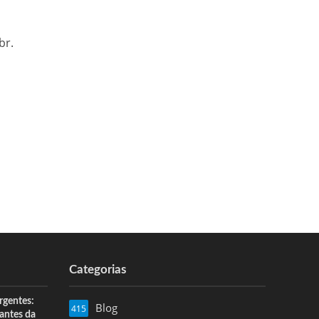
br.
Categorias
rgentes:
Blog
415
 antes da