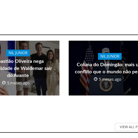
NIL JUNIOR
NIL JUNIOR
astião Oliveira nega
Coluna do Domingão: mais 
ilidade de Waldemar sair
conflito que o mundo não pe
do Avante
5 meses ago
5 meses ago
VIEW ALL 