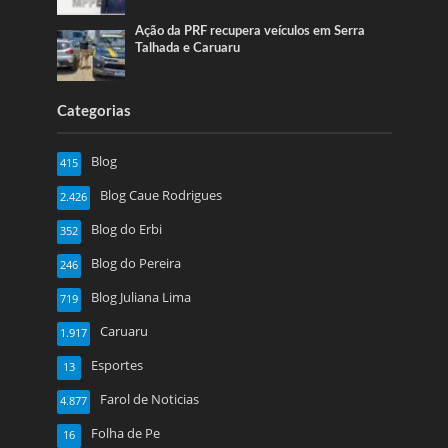
Ação da PRF recupera veículos em Serra
Talhada e Caruaru
Categorias
Blog
415
Blog Caue Rodrigues
2.426
Blog do Erbi
352
Blog do Pereira
246
Blog Juliana Lima
719
Caruaru
1.917
Esportes
13
Farol de Noticias
4.877
Folha de Pe
16