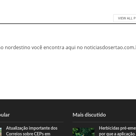
VIEW ALL 
tão nordestino você encontra aqui no noticiasdosertao.com.
ular
Mais discutido
Atualização importante dos
Herbicidas pré-eme
Correios sobre CEPs em
por que a aplicação