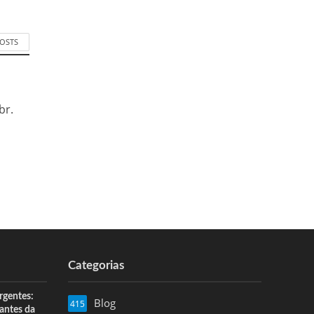
POSTS
br.
Categorias
rgentes:
Blog
415
 antes da