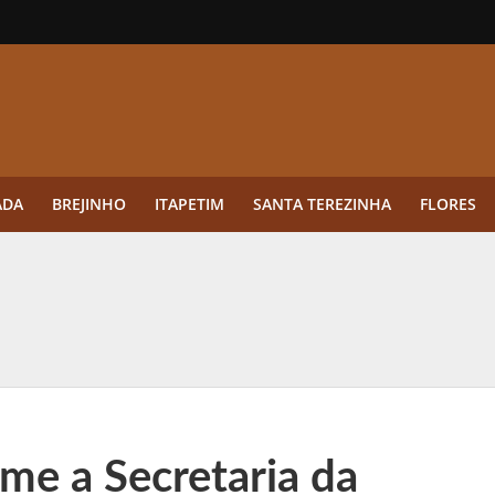
ADA
BREJINHO
ITAPETIM
SANTA TEREZINHA
FLORES
ue a aplicação antes da germinação das daninhas muda o resultado?
ultar antes de enviar dados
o Visto Americano Negado — e Como Evitar Esse Erro
anque Cripto até 3.000 € em Três Depósitos
me a Secretaria da
tres das Rodadas” focado em multiplicadores