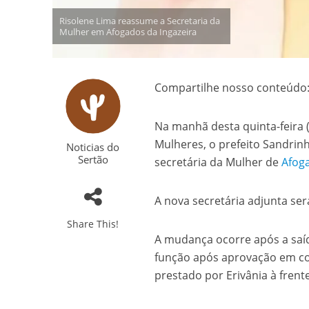
Risolene Lima reassume a Secretaria da
Mulher em Afogados da Ingazeira
Compartilhe nosso conteúdo
Na manhã desta quinta-feira (
Mulheres, o prefeito Sandrin
Noticias do
Sertão
secretária da Mulher de
Afoga
A nova secretária adjunta ser
Share This!
A mudança ocorre após a saíd
função após aprovação em con
prestado por Erivânia à frente