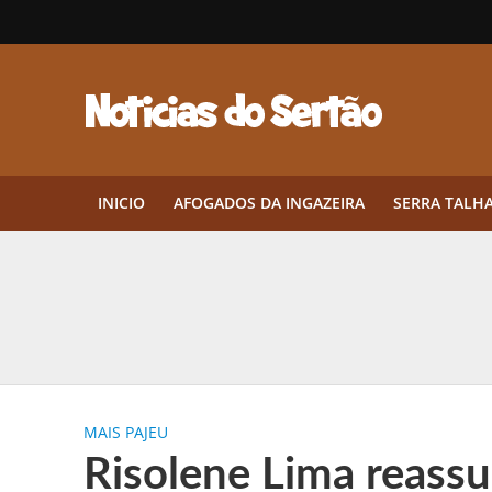
INICIO
AFOGADOS DA INGAZEIRA
SERRA TALH
Herbicidas pré-emergentes: por q
CEP em Pernambuco: por que cons
Por que Tantos Brasileiros Têm 
MAIS PAJEU
Twin Disponibiliza Bónus de Arr
Risolene Lima reassu
Twin lança torneio semanal “Mes