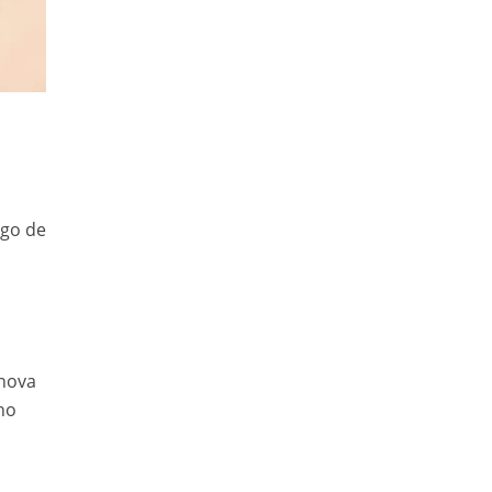
rgo de
 nova
ho