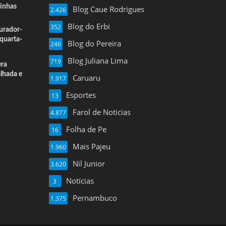
inhas
Blog Caue Rodrigues
2.426
Blog do Erbi
352
urador-
quarta-
Blog do Pereira
246
Blog Juliana Lima
719
era
alhada e
Caruaru
1.917
Esportes
13
Farol de Noticias
4.877
Folha de Pe
16
Mais Pajeu
1.960
Nil Junior
3.620
Notícias
3
Pernambuco
1.375