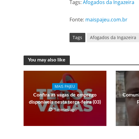
Tags:
Afogados da Ingazeira
Fonte:
maispajeu.com.br
Tags
Afogados da Ingazeira
You may also like
MAIS PAJEU
Confira as vagas de emprego
Comuni
disponíveis nesta terça-feira (03)
5 meses ago