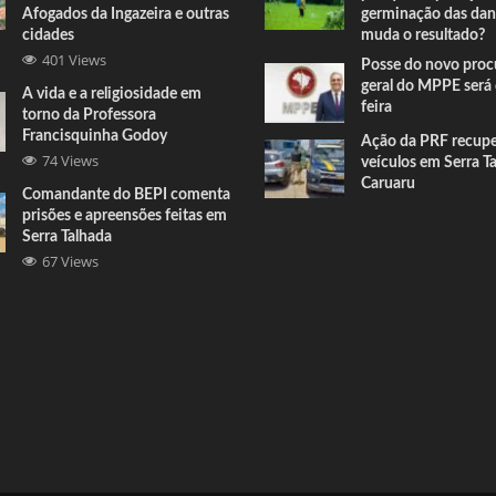
Afogados da Ingazeira e outras
germinação das dan
cidades
muda o resultado?
401 Views
Posse do novo proc
geral do MPPE será 
A vida e a religiosidade em
feira
torno da Professora
Francisquinha Godoy
Ação da PRF recup
74 Views
veículos em Serra T
Caruaru
Comandante do BEPI comenta
prisões e apreensões feitas em
Serra Talhada
67 Views