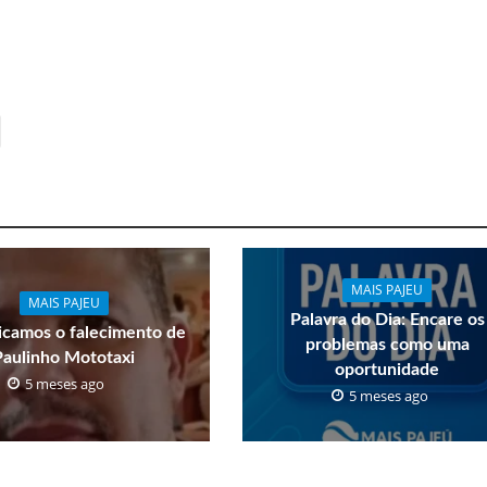
MAIS PAJEU
MAIS PAJEU
Palavra do Dia: Encare os
camos o falecimento de
problemas como uma
Paulinho Mototaxi
oportunidade
5 meses ago
5 meses ago