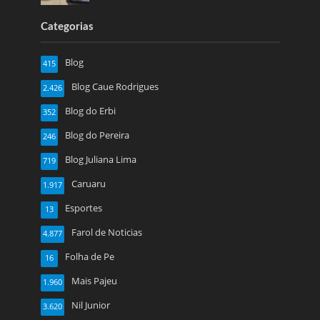
Categorias
Blog
415
Blog Caue Rodrigues
2.426
Blog do Erbi
352
Blog do Pereira
246
Blog Juliana Lima
719
Caruaru
1.917
Esportes
13
Farol de Noticias
4.877
Folha de Pe
16
Mais Pajeu
1.960
Nil Junior
3.620