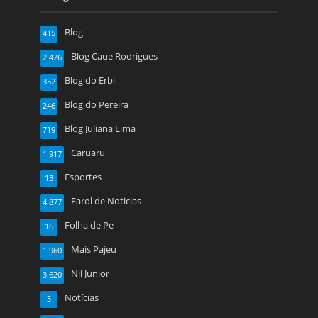
Blog
415
Blog Caue Rodrigues
2.426
Blog do Erbi
352
Blog do Pereira
246
Blog Juliana Lima
719
Caruaru
1.917
Esportes
13
Farol de Noticias
4.877
Folha de Pe
16
Mais Pajeu
1.960
Nil Junior
3.620
Notícias
3