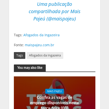
Uma publicação
compartilhada por Mais
Pajeú (@maispajeu)
Tags:
Afogados da Ingazeira
Fonte:
maispajeu.com.br
Tags
Afogados da Ingazeira
You may also like
MAIS PAJEU
Confira as vagas de
emprego disponíveis nesta
terça-feira (03)