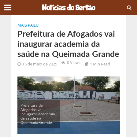
MAIS PAJEU
Prefeitura de Afogados vai
inaugurar academia da
saúde na Queimada Grande
0 Views
15 de maio de 2025
1 Min Read
Prefeitura de
Afogados vai
inaugurar academia
da saúde na
Queimada Grande