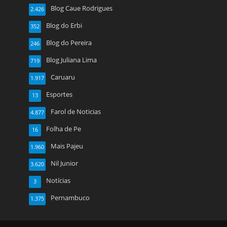
Blog Caue Rodrigues
2.426
Blog do Erbi
352
Blog do Pereira
246
Blog Juliana Lima
719
Caruaru
1.917
Esportes
13
Farol de Noticias
4.877
Folha de Pe
16
Mais Pajeu
1.960
Nil Junior
3.620
Notícias
3
Pernambuco
1.375