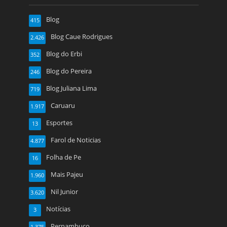
Blog
415
Blog Caue Rodrigues
2.426
Blog do Erbi
352
Blog do Pereira
246
Blog Juliana Lima
719
Caruaru
1.917
Esportes
13
Farol de Noticias
4.877
Folha de Pe
16
Mais Pajeu
1.960
Nil Junior
3.620
Notícias
3
Pernambuco
1.375