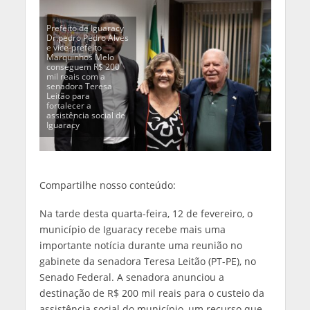
Prefeito de Iguaracy
Dr.pedro Pedro Alves
e vice-prefeito
Marquinhos Melo
conseguem R$ 200
mil reais com a
senadora Teresa
Leitão para
fortalecer a
assistência social de
Iguaracy
Compartilhe nosso conteúdo:
Na tarde desta quarta-feira, 12 de fevereiro, o
município de Iguaracy recebe mais uma
importante notícia durante uma reunião no
gabinete da senadora Teresa Leitão (PT-PE), no
Senado Federal. A senadora anunciou a
destinação de R$ 200 mil reais para o custeio da
assistência social do município, um recurso que