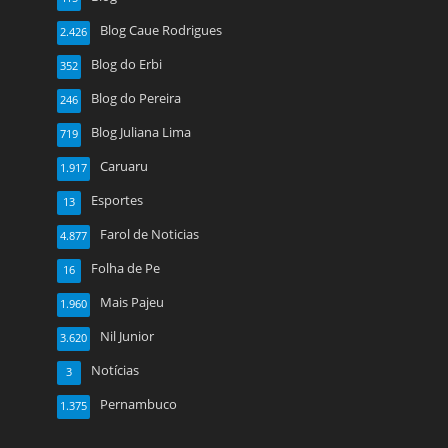
Blog Caue Rodrigues
2.426
Blog do Erbi
352
Blog do Pereira
246
Blog Juliana Lima
719
Caruaru
1.917
Esportes
13
Farol de Noticias
4.877
Folha de Pe
16
Mais Pajeu
1.960
Nil Junior
3.620
Notícias
3
Pernambuco
1.375