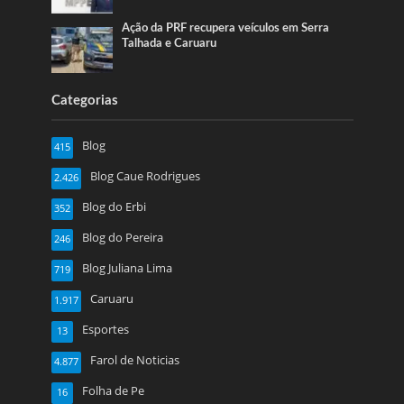
Ação da PRF recupera veículos em Serra
Talhada e Caruaru
Categorias
Blog
415
Blog Caue Rodrigues
2.426
Blog do Erbi
352
Blog do Pereira
246
Blog Juliana Lima
719
Caruaru
1.917
Esportes
13
Farol de Noticias
4.877
Folha de Pe
16