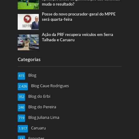
muda o resultado?
Posse do novo procurador-geral do MPPE
será quarta-feira
Ação da PRF recupera veículos em Serra
Talhada e Caruaru
Categorias
Blog
415
Blog Caue Rodrigues
2.426
Blog do Erbi
352
Blog do Pereira
246
Blog Juliana Lima
719
Caruaru
1.917
Esportes