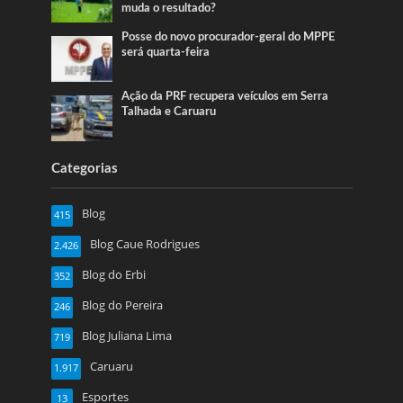
muda o resultado?
Posse do novo procurador-geral do MPPE
será quarta-feira
Ação da PRF recupera veículos em Serra
Talhada e Caruaru
Categorias
Blog
415
Blog Caue Rodrigues
2.426
Blog do Erbi
352
Blog do Pereira
246
Blog Juliana Lima
719
Caruaru
1.917
Esportes
13