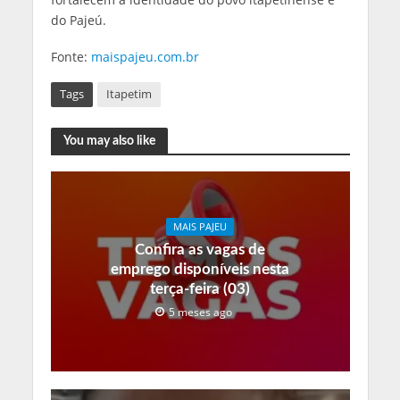
do Pajeú.
Fonte:
maispajeu.com.br
Tags
Itapetim
You may also like
MAIS PAJEU
Confira as vagas de
emprego disponíveis nesta
terça-feira (03)
5 meses ago