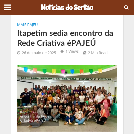
MAIS PAJEU
Itapetim sedia encontro da
Rede Criativa éPAJEÚ
1 Views
26 de maio de 2025
2 Min Read
Itapetim sedia
encontro da Rede
Criativa éPAJEÚ