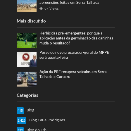
apreensões feitas em Serra Talhada
67 Views
Mais discutido
Herbicidas pré-emergentes: por que a
aplicação antes da germinação das daninhas
muda o resultado?
Posse do novo procurador-geral do MPPE
será quarta-feira
Ação da PRF recupera veículos em Serra
Talhada e Caruaru
Categorias
Blog
415
Blog Caue Rodrigues
2.426
Blog do Erbi
352