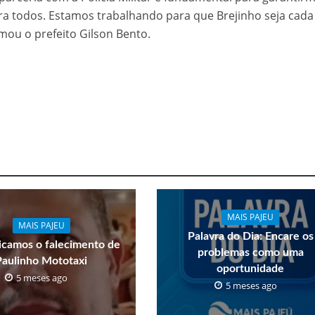
a todos. Estamos trabalhando para que Brejinho seja cada
mou o prefeito Gilson Bento.
MAIS PAJEU
MAIS PAJEU
Palavra do Dia: Encare os
camos o falecimento de
problemas como uma
Paulinho Mototaxi
oportunidade
5 meses ago
5 meses ago