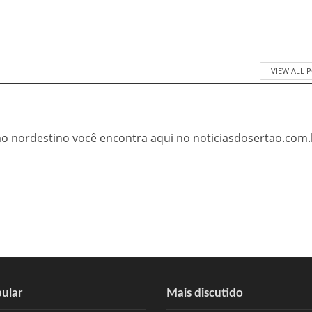
VIEW ALL 
tão nordestino você encontra aqui no noticiasdosertao.com.
ular
Mais discutido