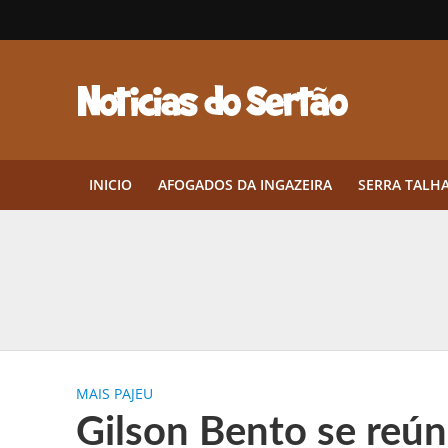
INICIO
AFOGADOS DA INGAZEIRA
SERRA TALH
Herbicidas pré-emergentes: por q
CEP em Pernambuco: por que cons
Por que Tantos Brasileiros Têm 
MAIS PAJEU
Twin Disponibiliza Bónus de Arr
Gilson Bento se reúne
Twin lança torneio semanal “Mes