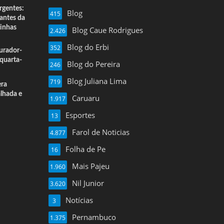
rgentes:
Blog
415
 antes da
inhas
Blog Caue Rodrigues
2.426
Blog do Erbi
352
urador-
quarta-
Blog do Pereira
246
Blog Juliana Lima
719
era
alhada e
Caruaru
1.917
Esportes
13
Farol de Noticias
4.877
Folha de Pe
16
Mais Pajeu
1.960
Nil Junior
3.620
Notícias
3
Pernambuco
1.375