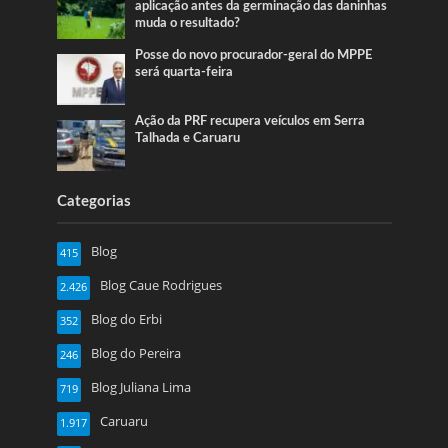
aplicação antes da germinação das daninhas
muda o resultado?
Posse do novo procurador-geral do MPPE
será quarta-feira
Ação da PRF recupera veículos em Serra
Talhada e Caruaru
Categorias
Blog
415
Blog Caue Rodrigues
2.426
Blog do Erbi
352
Blog do Pereira
246
Blog Juliana Lima
719
Caruaru
1.917