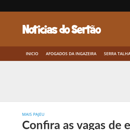
INICIO
AFOGADOS DA INGAZEIRA
SERRA TALH
Herbicidas pré-emergentes: por q
CEP em Pernambuco: por que cons
Por que Tantos Brasileiros Têm 
MAIS PAJEU
Twin Disponibiliza Bónus de Arr
Confira as vagas de 
Twin lança torneio semanal “Mes