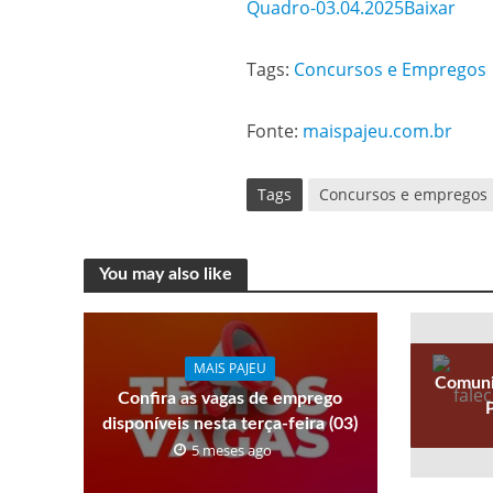
Quadro-03.04.2025
Baixar
Tags:
Concursos e Empregos
Fonte:
maispajeu.com.br
Tags
Concursos e empregos
You may also like
MAIS PAJEU
Comuni
Confira as vagas de emprego
disponíveis nesta terça-feira (03)
5 meses ago