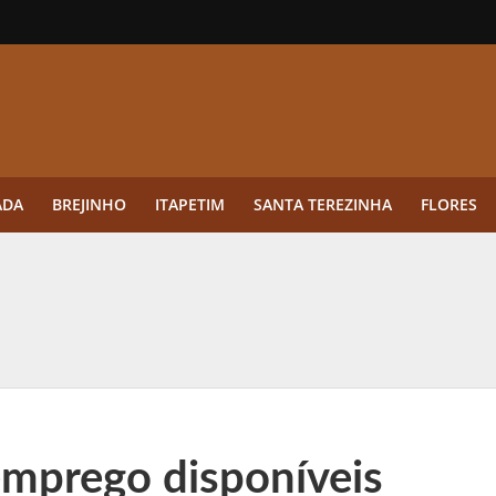
ADA
BREJINHO
ITAPETIM
SANTA TEREZINHA
FLORES
ue a aplicação antes da germinação das daninhas muda o resultado?
ultar antes de enviar dados
o Visto Americano Negado — e Como Evitar Esse Erro
anque Cripto até 3.000 € em Três Depósitos
emprego disponíveis
tres das Rodadas” focado em multiplicadores