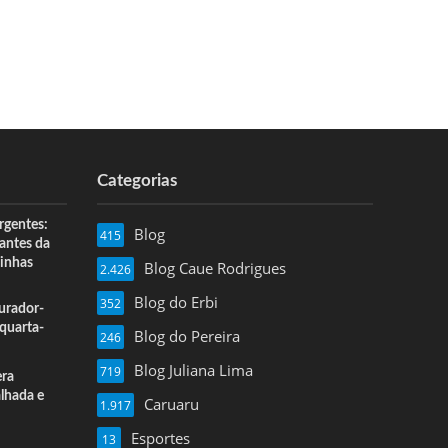
Categorias
rgentes:
Blog
415
 antes da
inhas
Blog Caue Rodrigues
2.426
Blog do Erbi
352
urador-
quarta-
Blog do Pereira
246
Blog Juliana Lima
719
era
alhada e
Caruaru
1.917
Esportes
13