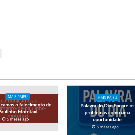
MAIS PAJEU
MAIS PAJEU
camos o falecimento de
Palavra do Dia: Encare os
Paulinho Mototaxi
problemas como uma
5 meses ago
oportunidade
5 meses ago