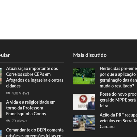
ular
Mais discutido
Atualização importante dos
Herbicidas pré-eme
Correios sobre CEPs em
por que a aplicação
Afogados da Ingazeira e outras
germinação das dan
cidades
muda o resultado?
400 Views
Posse do novo proc
geral do MPPE será 
A vida e a religiosidade em
feira
torno da Professora
Francisquinha Godoy
Ação da PRF recup
73 Views
veículos em Serra T
Caruaru
Comandante do BEPI comenta
prisões e apreensões feitas em