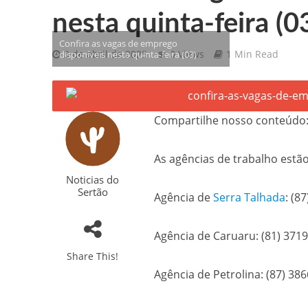
nesta quinta-feira (0
Gilberto Ribeiro celebra chegada
Confira as vagas de emprego
3 de abril de 2025
0 Views
1 Min Read
disponíveis nesta quinta-feira (03)
Confira as vagas de emprego dispo
Santa Cruz da Baixa Verde é con
Compartilhe nosso conteúdo
PRF resgata 132 aves silvestres
Comunicamos o falecimento de P
As agências de trabalho estão
Noticias do
Sertão
Agência de
Serra Talhada
: (8
Agência de Caruaru: (81) 371
Share This!
Agência de Petrolina: (87) 38