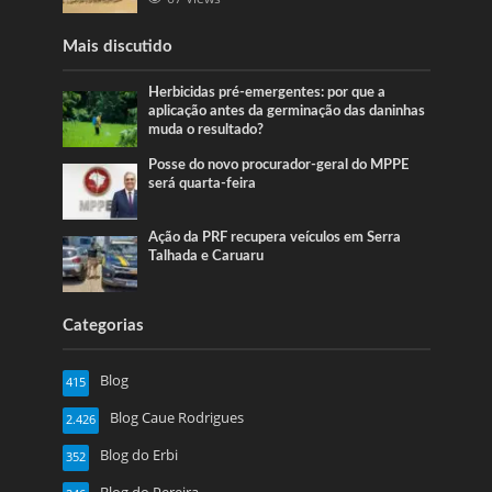
Mais discutido
Herbicidas pré-emergentes: por que a
aplicação antes da germinação das daninhas
muda o resultado?
Posse do novo procurador-geral do MPPE
será quarta-feira
Ação da PRF recupera veículos em Serra
Talhada e Caruaru
Categorias
Blog
415
Blog Caue Rodrigues
2.426
Blog do Erbi
352