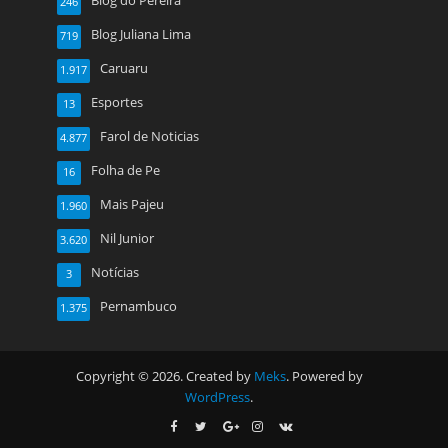
Blog do Pereira
246
Blog Juliana Lima
719
Caruaru
1.917
Esportes
13
Farol de Noticias
4.877
Folha de Pe
16
Mais Pajeu
1.960
Nil Junior
3.620
Notícias
3
Pernambuco
1.375
Copyright © 2026. Created by
Meks
. Powered by
WordPress
.