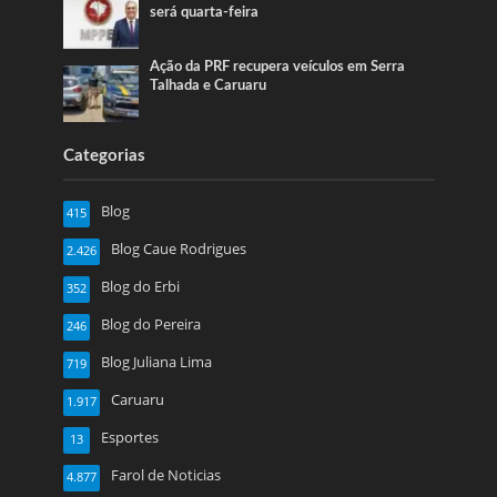
será quarta-feira
Ação da PRF recupera veículos em Serra
Talhada e Caruaru
Categorias
Blog
415
Blog Caue Rodrigues
2.426
Blog do Erbi
352
Blog do Pereira
246
Blog Juliana Lima
719
Caruaru
1.917
Esportes
13
Farol de Noticias
4.877