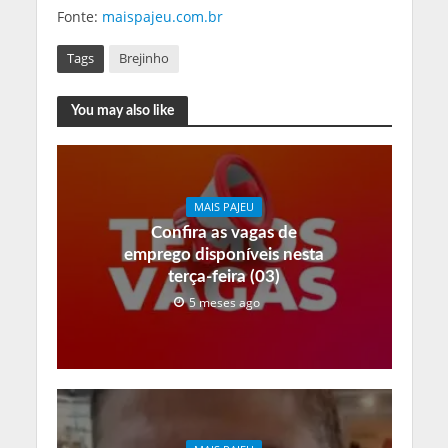
Fonte:
maispajeu.com.br
Tags
Brejinho
You may also like
MAIS PAJEU
Confira as vagas de
emprego disponíveis nesta
terça-feira (03)
5 meses ago