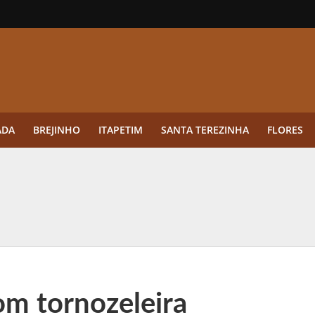
ADA
BREJINHO
ITAPETIM
SANTA TEREZINHA
FLORES
ue a aplicação antes da germinação das daninhas muda o resultado?
ultar antes de enviar dados
o Visto Americano Negado — e Como Evitar Esse Erro
anque Cripto até 3.000 € em Três Depósitos
om tornozeleira
tres das Rodadas” focado em multiplicadores