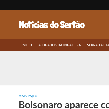
INICIO
AFOGADOS DA INGAZEIRA
SERRA TALH
Herbicidas pré-emergentes: por q
CEP em Pernambuco: por que cons
Por que Tantos Brasileiros Têm 
MAIS PAJEU
Twin Disponibiliza Bónus de Arr
Bolsonaro aparece c
Twin lança torneio semanal “Mes