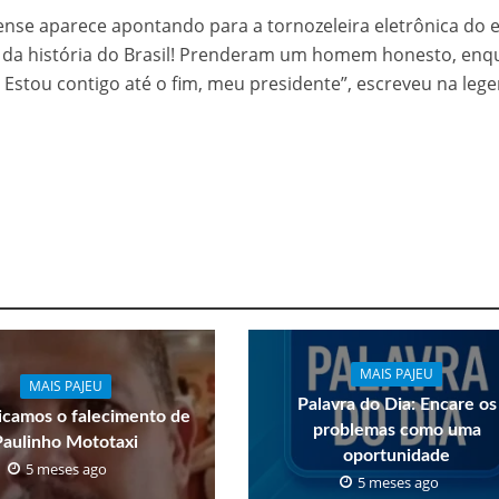
se aparece apontando para a tornozeleira eletrônica do e
ça da história do Brasil! Prenderam um homem honesto, en
 Estou contigo até o fim, meu presidente”, escreveu na leg
MAIS PAJEU
MAIS PAJEU
Palavra do Dia: Encare os
camos o falecimento de
problemas como uma
Paulinho Mototaxi
oportunidade
5 meses ago
5 meses ago