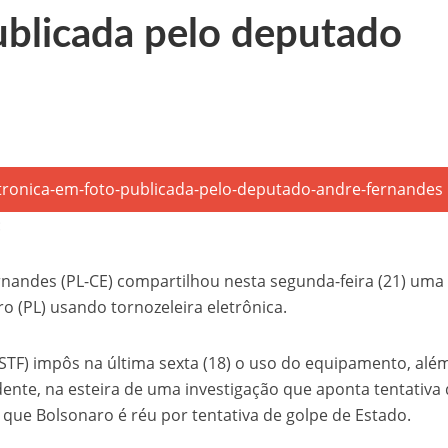
ublicada pelo deputado
 de sementes e destaca parceria estratégica com Raquel Lyra e Marconi Santana
níveis nesta terça-feira (03)
templada com seis minicomputadores pelo Governo do Estado
 na BR-407, em Petrolina
aulinho Mototaxi
:
nandes (PL-CE) compartilhou nesta segunda-feira (21) uma 
ro (PL) usando tornozeleira eletrônica.
STF) impôs na última sexta (18) o uso do equipamento, alé
dente, na esteira de uma investigação que aponta tentativa
 que Bolsonaro é réu por tentativa de golpe de Estado.