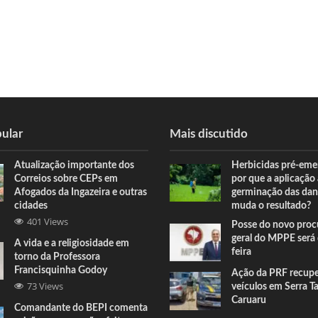
ular
Mais discutido
Atualização importante dos
Herbicidas pré-eme
Correios sobre CEPs em
por que a aplicação
Afogados da Ingazeira e outras
germinação das dan
cidades
muda o resultado?
401 Views
Posse do novo proc
geral do MPPE será 
A vida e a religiosidade em
feira
torno da Professora
Francisquinha Godoy
Ação da PRF recup
73 Views
veículos em Serra T
Caruaru
Comandante do BEPI comenta