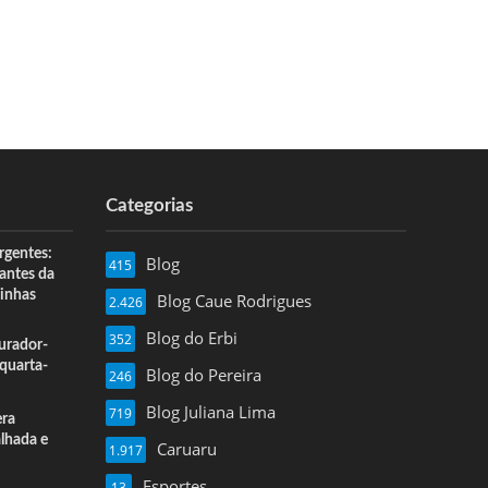
Categorias
rgentes:
Blog
415
 antes da
inhas
Blog Caue Rodrigues
2.426
Blog do Erbi
352
urador-
quarta-
Blog do Pereira
246
Blog Juliana Lima
719
era
alhada e
Caruaru
1.917
Esportes
13