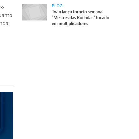
BLOG
x-
Twin lança torneio semanal
quanto
“Mestres das Rodadas” focado
enda.
em multiplicadores