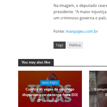
Na imagem, o deputado cearen
presidente. “A maior injusti
um criminoso governa o país.
Fonte:
maispajeu.com.br
Tags
Política
You may also like
MAIS PAJEU
Confira as vagas de emprego
Comuni
disponíveis nesta terça-feira (03)
5 meses ago