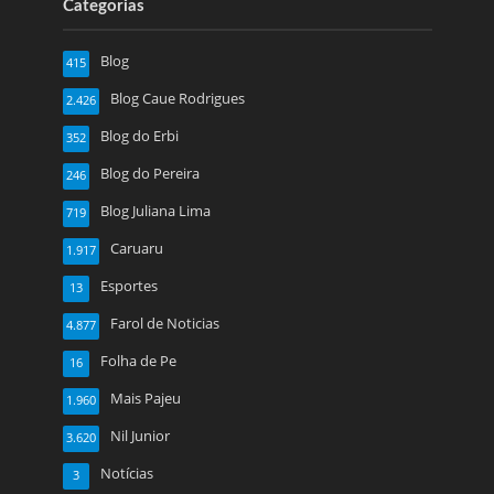
Categorias
Blog
415
Blog Caue Rodrigues
2.426
Blog do Erbi
352
Blog do Pereira
246
Blog Juliana Lima
719
Caruaru
1.917
Esportes
13
Farol de Noticias
4.877
Folha de Pe
16
Mais Pajeu
1.960
Nil Junior
3.620
Notícias
3