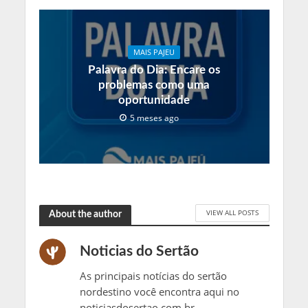
MAIS PAJEU
Palavra do Dia: Encare os
problemas como uma
oportunidade
5 meses ago
VIEW ALL POSTS
About the author
Noticias do Sertão
As principais notícias do sertão
nordestino você encontra aqui no
noticiasdosertao.com.br.