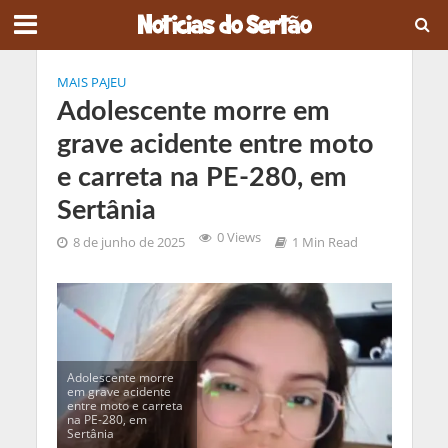
MAIS PAJEU
Adolescente morre em
grave acidente entre moto
e carreta na PE-280, em
Sertânia
0 Views
8 de junho de 2025
1 Min Read
Adolescente morre
em grave acidente
entre moto e carreta
na PE-280, em
Sertânia