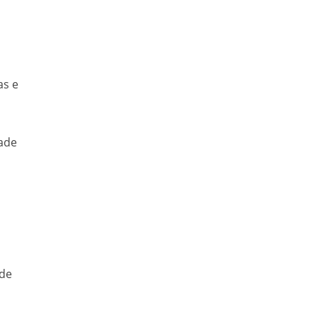
as e
dade
a
 de