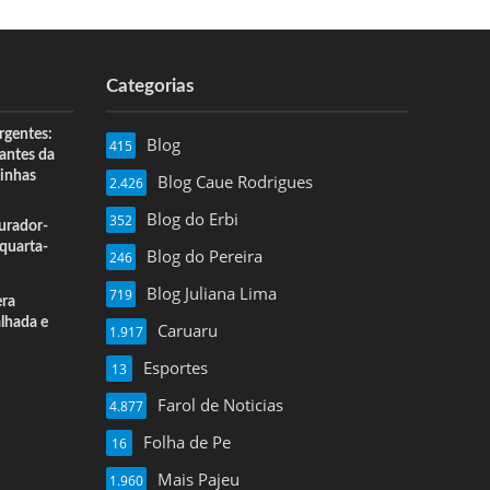
Categorias
rgentes:
Blog
415
 antes da
inhas
Blog Caue Rodrigues
2.426
Blog do Erbi
352
urador-
quarta-
Blog do Pereira
246
Blog Juliana Lima
719
era
alhada e
Caruaru
1.917
Esportes
13
Farol de Noticias
4.877
Folha de Pe
16
Mais Pajeu
1.960