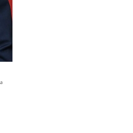
da
s
s