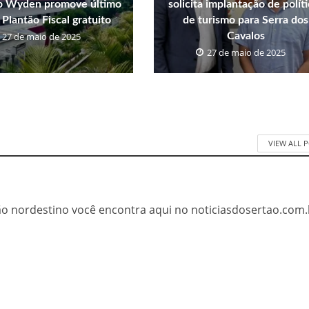
p Wyden promove último
solicita implantação de polít
 Plantão Fiscal gratuito
de turismo para Serra dos
27 de maio de 2025
Cavalos
27 de maio de 2025
VIEW ALL 
tão nordestino você encontra aqui no noticiasdosertao.com.