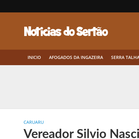
INICIO
AFOGADOS DA INGAZEIRA
SERRA TALH
Herbicidas pré-emergentes: por q
CEP em Pernambuco: por que cons
Por que Tantos Brasileiros Têm 
CARUARU
Twin Disponibiliza Bónus de Arr
Vereador Silvio Nas
Twin lança torneio semanal “Mes