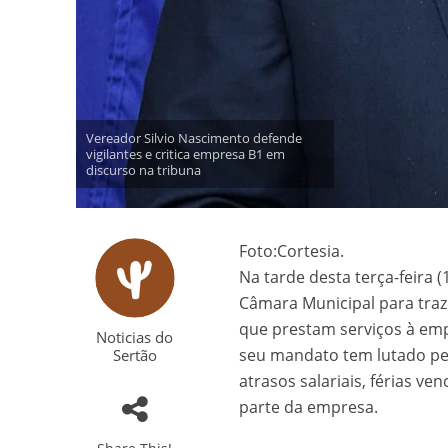
Vereador Silvio Nascimento defende
vigilantes e critica empresa B1 em
discurso na tribuna
Foto:Cortesia.
Na tarde desta terça-feira (
Câmara Municipal para traz
que prestam serviços à emp
Noticias do
seu mandato tem lutado pel
Sertão
atrasos salariais, férias v
parte da empresa.