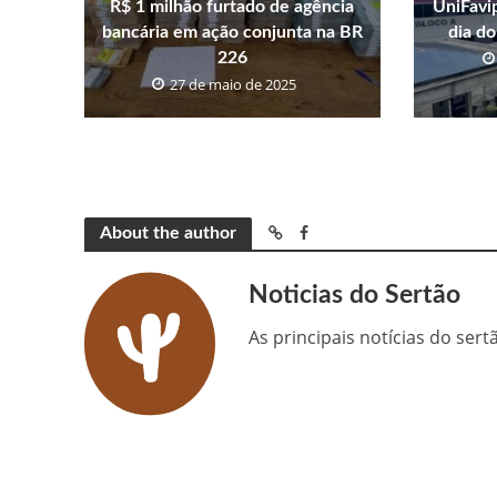
R$ 1 milhão furtado de agência
UniFavi
bancária em ação conjunta na BR
dia do
226
27 de maio de 2025
About the author
Noticias do Sertão
As principais notícias do ser