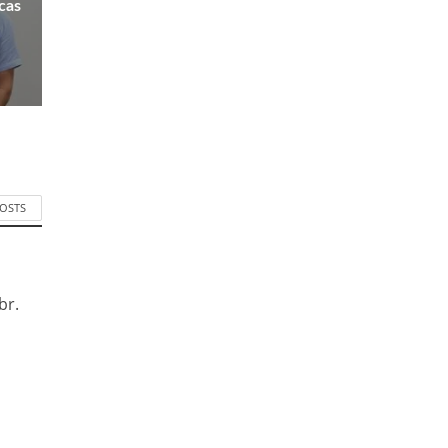
icas
POSTS
br.