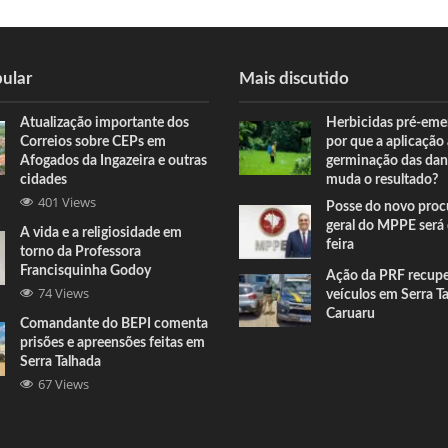
ular
Mais discutido
Atualização importante dos
Herbicidas pré-eme
Correios sobre CEPs em
por que a aplicação
Afogados da Ingazeira e outras
germinação das dan
cidades
muda o resultado?
401 Views
Posse do novo proc
geral do MPPE será 
A vida e a religiosidade em
feira
torno da Professora
Francisquinha Godoy
Ação da PRF recup
74 Views
veículos em Serra T
Caruaru
Comandante do BEPI comenta
prisões e apreensões feitas em
Serra Talhada
67 Views