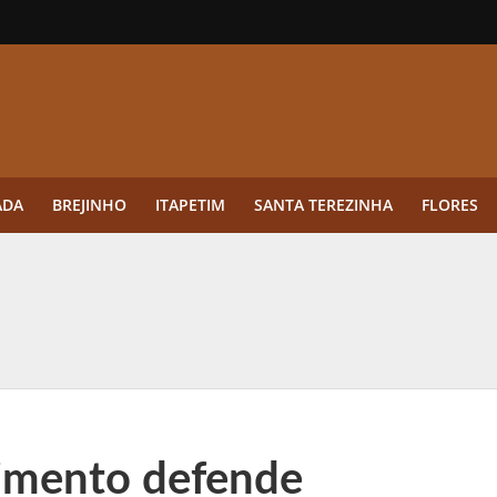
ADA
BREJINHO
ITAPETIM
SANTA TEREZINHA
FLORES
ue a aplicação antes da germinação das daninhas muda o resultado?
ultar antes de enviar dados
o Visto Americano Negado — e Como Evitar Esse Erro
anque Cripto até 3.000 € em Três Depósitos
cimento defende
tres das Rodadas” focado em multiplicadores