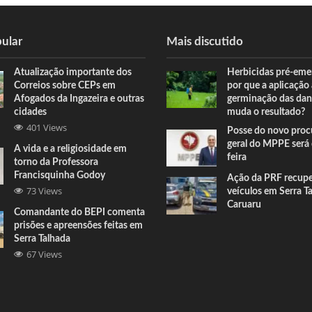
ular
Mais discutido
Atualização importante dos
Herbicidas pré-eme
Correios sobre CEPs em
por que a aplicação
Afogados da Ingazeira e outras
germinação das dan
cidades
muda o resultado?
401 Views
Posse do novo proc
geral do MPPE será 
A vida e a religiosidade em
feira
torno da Professora
Francisquinha Godoy
Ação da PRF recup
73 Views
veículos em Serra T
Caruaru
Comandante do BEPI comenta
prisões e apreensões feitas em
Serra Talhada
67 Views