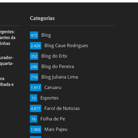
Categorias
rgentes:
Blog
415
 antes da
inhas
Blog Caue Rodrigues
2.426
Blog do Erbi
352
urador-
quarta-
Blog do Pereira
246
Blog Juliana Lima
719
era
alhada e
Caruaru
1.917
Esportes
13
Farol de Noticias
4.877
Folha de Pe
16
Mais Pajeu
1.960