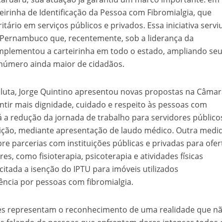
eirinha de Identificação da Pessoa com Fibromialgia, que
tário em serviços públicos e privados. Essa iniciativa servi
Pernambuco que, recentemente, sob a liderança da
mplementou a carteirinha em todo o estado, ampliando se
 número ainda maior de cidadãos.
luta, Jorge Quintino apresentou novas propostas na Câma
tir mais dignidade, cuidado e respeito às pessoas com
stá a redução da jornada de trabalho para servidores público
ição, mediante apresentação de laudo médico. Outra medi
re parcerias com instituições públicas e privadas para ofer
es, como fisioterapia, psicoterapia e atividades físicas
itada a isenção do IPTU para imóveis utilizados
ncia por pessoas com fibromialgia.
ões representam o reconhecimento de uma realidade que n