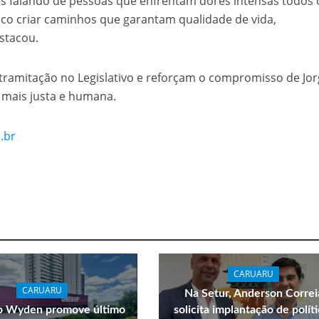
s falando de pessoas que enfrentam dores intensas todos 
lico criar caminhos que garantam qualidade de vida,
estacou.
ramitação no Legislativo e reforçam o compromisso de Jo
mais justa e humana.
.br
CARUARU
CARUARU
Na Setur, Anderson Correi
p Wyden promove último
solicita implantação de polít