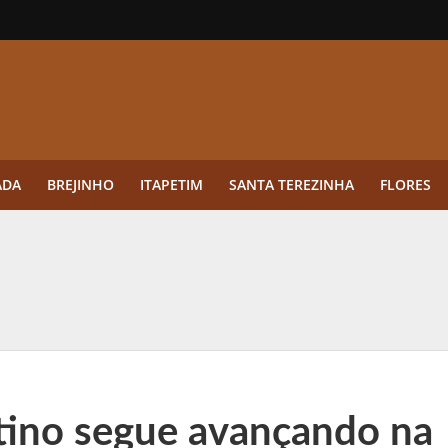
ADA
BREJINHO
ITAPETIM
SANTA TEREZINHA
FLORES
ue a aplicação antes da germinação das daninhas muda o resultado?
ultar antes de enviar dados
o Visto Americano Negado — e Como Evitar Esse Erro
anque Cripto até 3.000 € em Três Depósitos
tino segue avançando na
tres das Rodadas” focado em multiplicadores