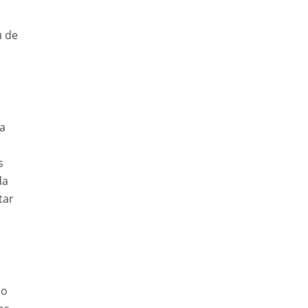
u de
u
ra
s
da
tar
ão