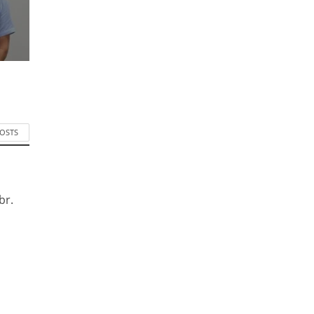
POSTS
br.