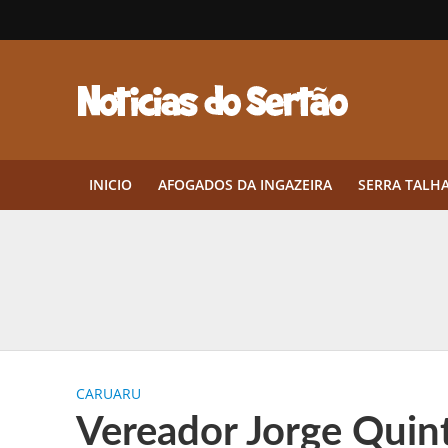
INICIO
AFOGADOS DA INGAZEIRA
SERRA TALH
Herbicidas pré-emergentes: por q
CEP em Pernambuco: por que cons
Por que Tantos Brasileiros Têm 
CARUARU
Twin Disponibiliza Bónus de Arr
Vereador Jorge Quin
Twin lança torneio semanal “Mes