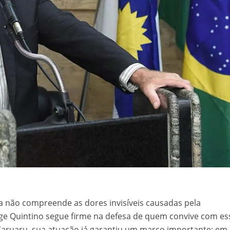
 não compreende as dores invisíveis causadas pela
orge Quintino segue firme na defesa de quem convive com es
Caruaru, sua atuação já garantiu um marco importante: em