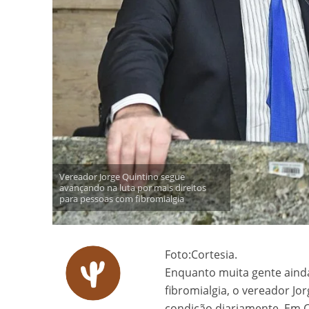
Vereador Jorge Quintino segue
avançando na luta por mais direitos
para pessoas com fibromialgia
Foto:Cortesia.
Enquanto muita gente ainda
fibromialgia, o vereador J
condição diariamente. Em 