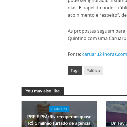
pode ser ignorada. “Estamo
dias. É papel do poder púb
acolhimento e respeito”, d
As propostas seguem para t
Quintino com uma Caruaru 
Fonte:
caruaru24horas.com
Tags
Política
You may also like
CARUARU
PRF E PM/RN recuperam quase
R$ 1 milhão furtado de agência
UniFavi